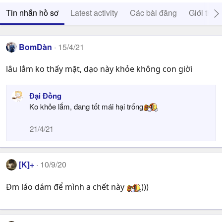
Tin nhắn hồ sơ
Latest activity
Các bài đăng
Giới thiệ
BomDàn
15/4/21
lâu lắm ko thấy mặt, dạo này khỏe không con giời
Đại Đồng
Ko khỏe lắm, đang tốt mái hại trống
21/4/21
[K]+
10/9/20
Đm láo dám để mình a chết này
)))