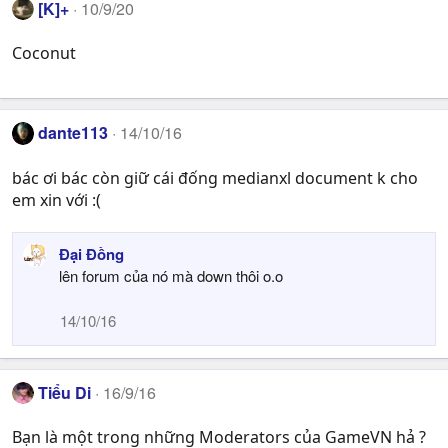
[K]+
10/9/20
Coconut
dante113
14/10/16
bác ơi bác còn giữ cái đống medianxl document k cho
em xin với :(
Đại Đồng
lên forum của nó mà down thôi o.o
14/10/16
Tiểu Di
16/9/16
Bạn là một trong những Moderators của GameVN hả ?