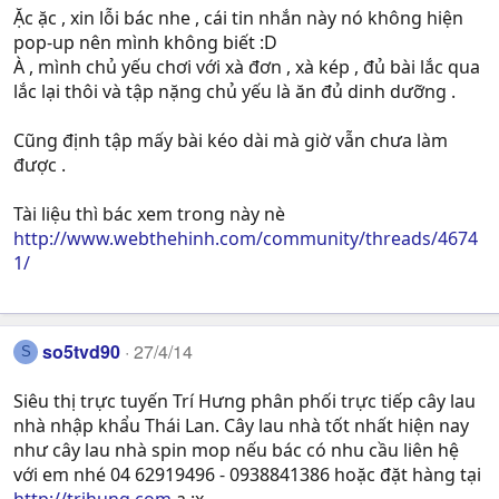
Ặc ặc , xin lỗi bác nhe , cái tin nhắn này nó không hiện
pop-up nên mình không biết :D
À , mình chủ yếu chơi với xà đơn , xà kép , đủ bài lắc qua
lắc lại thôi và tập nặng chủ yếu là ăn đủ dinh dưỡng .
Cũng định tập mấy bài kéo dài mà giờ vẫn chưa làm
được .
Tài liệu thì bác xem trong này nè
http://www.webthehinh.com/community/threads/4674
1/
so5tvd90
27/4/14
S
Siêu thị trực tuyến Trí Hưng phân phối trực tiếp cây lau
nhà nhập khẩu Thái Lan. Cây lau nhà tốt nhất hiện nay
như cây lau nhà spin mop nếu bác có nhu cầu liên hệ
với em nhé 04 62919496 - 0938841386 hoặc đặt hàng tại
http://trihung.com
ạ :x