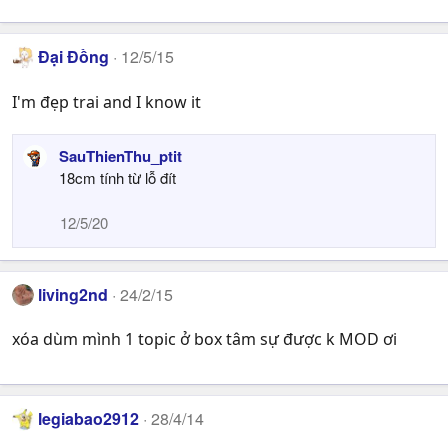
Đại Đồng
12/5/15
I'm đẹp trai and I know it
SauThienThu_ptit
18cm tính từ lỗ đít
12/5/20
living2nd
24/2/15
xóa dùm mình 1 topic ở box tâm sự được k MOD ơi
legiabao2912
28/4/14