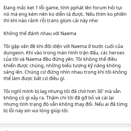
Đang mắc kẹt 1 lỗi game, tính pphát lên forum hỏi tụi
nó mà eng kém nên ko diễn tả được. Nếu thím ko phiền
thì khi nào rảnh rỗi trans giùm cái này nhe:
Không thể đánh nhau với Naema
Tôi gặp vấn đề khi đối diện với Naema ở bước cuối của
dungeon. Khi vào trong màn hình trận đấu, các heroes
của tôi và Naema đều đứng yên. Tôi không thể điều
khiển được chúng, những biểu tượng kỹ năng không
sáng lên. Chúng cứ đứng nhìn nhau trong khi tôi không
thể làm được bất cứ điều gì.
Tôi nghĩ mình bị lag nhưng tôi đã chờ hơn 30' mà vẫn
không có gì xảy ra. Thậm chí tôi đã gỡ bỏ và cài lại
nhưng tình trạng đó vẫn không thay đổi. Nếu ai đã từng
bị lỗi này xin vui lòng giúp tôi.