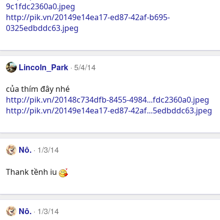
9c1fdc2360a0.jpeg
http://pik.vn/20149e14ea17-ed87-42af-b695-
0325edbddc63.jpeg
Lincoln_Park
5/4/14
của thím đây nhé
http://pik.vn/20148c734dfb-8455-4984...fdc2360a0.jpeg
http://pik.vn/20149e14ea17-ed87-42af...5edbddc63.jpeg
Nô.
1/3/14
Thank tềnh iu
Nô.
1/3/14