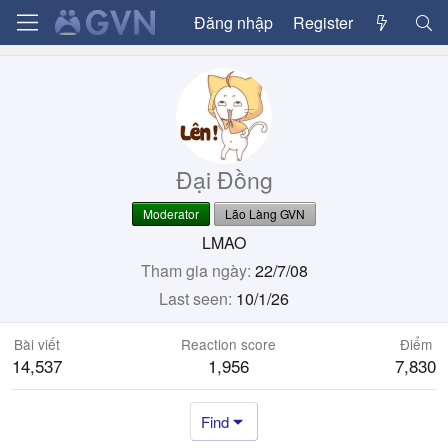
Đăng nhập
Register
Đại Đồng
Moderator
Lão Làng GVN
LMAO
Tham gia ngày
22/7/08
Last seen
10/1/26
Bài viết
Reaction score
Điểm
14,537
1,956
7,830
Find