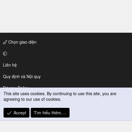
Chọn giao diện
Liên hệ
Quy định và Nội quy
Privacy Policy
This site uses cookies. By continuing to use this site, you are
agreeing to our use of cookies.
Trợ giúp
R
Accept
Tìm hiểu thêm.…
S
S