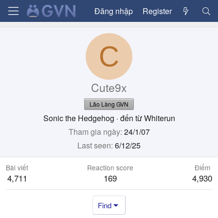
Đăng nhập
Register
C
Cute9x
Lão Làng GVN
Sonic the Hedgehog
·
đến từ
Whiterun
Tham gia ngày
24/1/07
Last seen
6/12/25
Bài viết
Reaction score
Điểm
4,711
169
4,930
Find