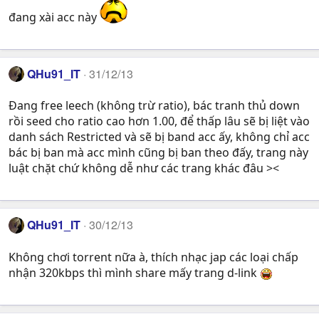
đang xài acc này
QHu91_IT
31/12/13
Đang free leech (không trừ ratio), bác tranh thủ down
rồi seed cho ratio cao hơn 1.00, để thấp lâu sẽ bị liệt vào
danh sách Restricted và sẽ bị band acc ấy, không chỉ acc
bác bị ban mà acc mình cũng bị ban theo đấy, trang này
luật chặt chứ không dễ như các trang khác đâu ><
QHu91_IT
30/12/13
Không chơi torrent nữa à, thích nhạc jap các loại chấp
nhận 320kbps thì mình share mấy trang d-link