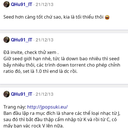
QHu91_IT
21/12/13
Seed hơn càng tốt chứ sao, kia là tối thiểu thôi
QHu91_IT
21/12/13
Đã invite, check thử xem .
Giữ seed giới hạn nhé, tức là down bao nhiêu thì seed
bấy nhiêu thôi, các trình down torrent cho phép chỉnh
ratio đó, set là 1.0 thì end là dc rồi.
QHu91_IT
21/12/13
Trang này:
http://jpopsuki.eu/
Ban đầu lập ra mục đích là share các thể loại nhạc từ J,
sau đó thì bắt đầu thập cẩm nhập từ K và rồi từ C, có
mấy bạn vác rock V lên nữa.