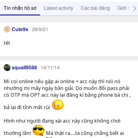
Tin nhắn hồ sơ
Latest activity
Các bài đăng
Giới thiệ
Cute9x
28/9/21
C
tét
squall9588
16/11/14
Mi coi online nếu gặp ai online = acc này thì nói nó
nhường mi mấy ngày bắn giải. Do muốn đổi pass phải
có OTP mà OPT acc này lại đăng kí bằng phone bà chị ,
bả lại đi tỉnh mất rùi
Hình như người đang xài acc này cũng không chơi
thường lắm
Mà thật ra....ta cũng chẳng biết ai