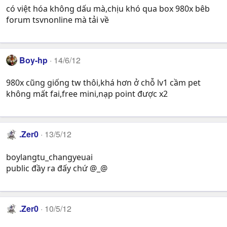
có việt hóa không dấu mà,chịu khó qua box 980x bêb
forum tsvnonline mà tải về
Boy-hp
14/6/12
980x cũng giống tw thôi,khá hơn ở chỗ lv1 cầm pet
không mất fai,free mini,nạp point được x2
.Zer0
13/5/12
boylangtu_changyeuai
public đầy ra đấy chứ @_@
.Zer0
10/5/12