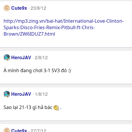
Cute9x
23/8/12
C
http://mp3.zing.vn/bai-hat/International-Love-Clinton-
Sparks-Disco-Fries-Remix-Pitbull-ft-Chris-
Brown/ZW6IDUZ7.html
HeroJAV
2/8/12
À mình đang chơi 3-1 SV3 đó :)
HeroJAV
1/8/12
Sao lại 21-13 gì hả bác
.
Cute9x
27/7/12
C