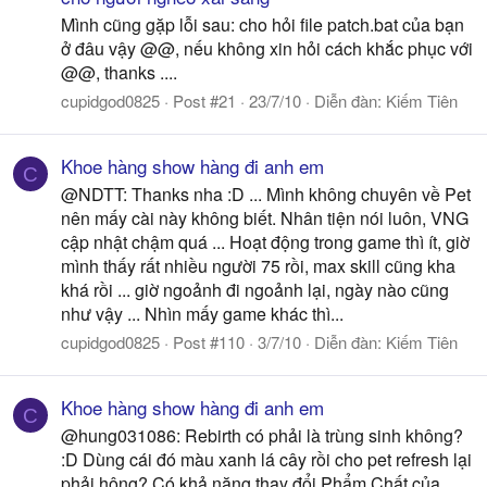
Mình cũng gặp lỗi sau: cho hỏi file patch.bat của bạn
ở đâu vậy @@, nếu không xin hỏi cách khắc phục với
@@, thanks ....
cupidgod0825
Post #21
23/7/10
Diễn đàn:
Kiếm Tiên
Khoe hàng show hàng đi anh em
C
@NDTT: Thanks nha :D ... Mình không chuyên về Pet
nên mấy cài này không biết. Nhân tiện nói luôn, VNG
cập nhật chậm quá ... Hoạt động trong game thì ít, giờ
mình thấy rất nhiều người 75 rồi, max skill cũng kha
khá rồi ... giờ ngoảnh đi ngoảnh lại, ngày nào cũng
như vậy ... Nhìn mấy game khác thì...
cupidgod0825
Post #110
3/7/10
Diễn đàn:
Kiếm Tiên
Khoe hàng show hàng đi anh em
C
@hung031086: Rebirth có phải là trùng sinh không?
:D Dùng cái đó màu xanh lá cây rồi cho pet refresh lại
phải hông? Có khả năng thay đổi Phẩm Chất của