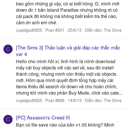
bao gồm những gì vậy, có ai biết hông :D, mình mới
down đc 1 bản Island Paradise nhưng không rõ có
cái pack đó không mà không biết kiểm tra thế nào,
cảm ơn anh em nhé.
cupidgod0825
Post #201
25/6/13
Diễn đàn:
The Sims
[The Sims 3] Thảo luận và giải đáp các thắc mắc
C
ver 4
Hello cho mình hỏi xí, tình hình là mình download
mấy cái buy objects với các set về, sau đó install
thành công, nhưng mình còn thiếu một vài objects
mới. Hôm qua mình quyết định tổng hợp mấy cái
items thiếu để search rồi down về cho hoàn chỉnh,
nhưng khi mình vào phần Buy Mode, click vào cate...
cupidgod0825
Post #888
14/6/13
Diễn đàn:
The Sims
[PC] Assassin's Creed III
C
Bạn có file save nào của bản v1.05 không? Mình