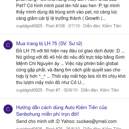
Pet? Có hình mình post lên hỏi sau hen :P, tại mình
thấy mình dùng đá trùng sinh vào pet, nó càng lúc
càng giảm cái tỷ lệ trưởng thành ( Growth )...
cupidgod0825
Post #108
3/7/10
Diễn đàn:
Kiếm Tiên
Mua trang bị LH 75 (SV: Sư tử)
C
Đồ LH 75 với 90 hiện nay đâu có giao dịch được :D ...
Nó giống với đồ 45 hồi đó nếu đổi trực tiếp bằng Sinh
Mệnh Chi Nguyên ấy ... Việc này phiên bản global
cũng gặp phải, và đang tìm cách giải quyết sao cho
hợp lý hơn ^_^ ... Thôi vậy mất hộp Isis rồi thì chịu khó
thu lượm mấy món đồ như Cỏ U...
cupidgod0825
Post #7
30/6/10
Diễn đàn:
Kiếm Tiên
Hướng dẫn cách dùng Auto Kiếm Tiên của
C
Senbohung miễn phí trọn đời!
Send cho mình với :D Yahoo:
cuckeo@ymail.com
cupidgod0825
Post #75
25/6/10
Diễn đàn:
Kiếm Tiên