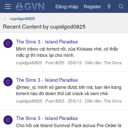
Đăng nhập
Register
cupidgod0825
Recent Content by cupidgod0825
The Sims 3 - Island Paradise
C
Mình inbox cái torrent rồi, của Kickass nhé, có thắc
mắc gì thì inbox lại cho mình.
cupidgod0825
Post #205
25/6/13
Diễn đàn:
The Sims
The Sims 3 - Island Paradise
C
@meo_xj: mình vô game được bth mà, bạn lên trang
torrent nào đó down thử cái crack về xem nhé.
cupidgod0825
Post #203
25/6/13
Diễn đàn:
The Sims
The Sims 3 - Island Paradise
C
Cho hỏi cái Island Survival Pack bonus Pre-Order là