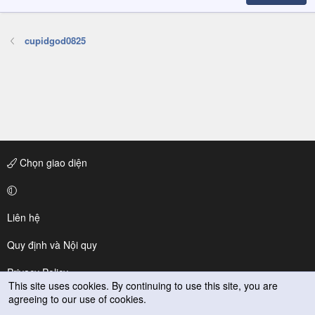
cupidgod0825
Chọn giao diện
Liên hệ
Quy định và Nội quy
Privacy Policy
This site uses cookies. By continuing to use this site, you are
agreeing to our use of cookies.
Trợ giúp