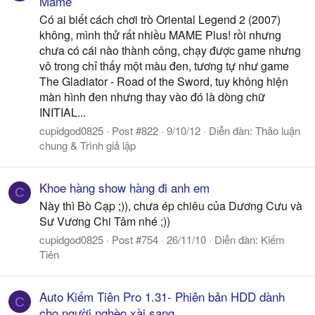
Mame
Có ai biết cách chơi trò Oriental Legend 2 (2007)
không, mình thử rất nhiều MAME Plus! rồi nhưng
chưa có cái nào thành công, chạy được game nhưng
vô trong chỉ thấy một màu đen, tương tự như game
The Gladiator - Road of the Sword, tuy không hiện
màn hình đen nhưng thay vào đó là dòng chữ
INITIAL...
cupidgod0825
Post #822
9/10/12
Diễn đàn:
Thảo luận
chung & Trình giả lập
Khoe hàng show hàng đi anh em
C
Này thì Bò Cạp ;)), chưa ép chiêu của Dương Cưu và
Sư Vương Chi Tâm nhé ;))
cupidgod0825
Post #754
26/11/10
Diễn đàn:
Kiếm
Tiên
Auto Kiếm Tiên Pro 1.31- Phiên bản HDD dành
C
cho người nghèo xài sang