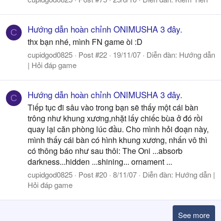
Hướng dẫn hoàn chỉnh ONIMUSHA 3 đây.
C
thx bạn nhé, mình FN game òi :D
cupidgod0825
Post #22
19/11/07
Diễn đàn:
Hướng dẫn
| Hỏi đáp game
Hướng dẫn hoàn chỉnh ONIMUSHA 3 đây.
C
Tiếp tục đi sâu vào trong bạn sẽ thấy một cái bàn
trông như khung xương,nhặt lấy chiếc bùa ở đó rồi
quay lại căn phòng lúc đầu. Cho mình hỏi đoạn này,
mình thấy cái bàn có hình khung xương, nhấn vô thì
có thông báo như sau thôi: The Oni ...absorb
darkness...hidden ...shining... ornament ...
cupidgod0825
Post #20
8/11/07
Diễn đàn:
Hướng dẫn |
Hỏi đáp game
See more