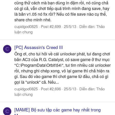
cũng thử cách mà bạn dùng in đậm rồi, nó cũng chả
có gì cả, vẫn chơi tiếp quá trình mình đang save, hay
là bản v1.05 nó fix rồi? Nếu có file save nào cụ thể,
share cho mình nhé.
cupidgod0825
Post #2,699
25/5/13
Diễn đàn:
Thảo
luận chung
[PC] Assassin's Creed III
C
Ông ơi, cho tui hỏi về cái unlocker phát, tui đang chơi
bản AC3 của R.G. Catalyst, có save game ở thư mục
"C:\ProgramData\Orbit\54\", tui tìm nhiều cái unlocker
rồi, nhưng ghi chép xong, vô lại game thì chả hiện ra
gì. Sau đó vào game thì chơi game từ đầu, chả có gì
gọi là "unlock" cả. Nếu...
cupidgod0825
Post #2,696
25/5/13
Diễn đàn:
Thảo
luận chung
[MAME] Bộ sưu tập các game hay nhất trong
C