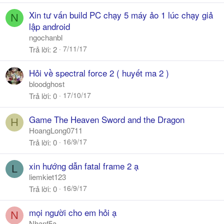
Xin tư vấn build PC chạy 5 máy ảo 1 lúc chạy giả
N
lập android
ngochanbl
7/11/17
Trả lời
2
Hỏi về spectral force 2 ( huyết ma 2 )
bloodghost
17/10/17
Trả lời
0
Game The Heaven Sword and the Dragon
H
HoangLong0711
16/9/17
Trả lời
0
xin hướng dẫn fatal frame 2 ạ
L
liemkiet123
16/9/17
Trả lời
0
mọi người cho em hỏi ạ
N
Nhanf5a