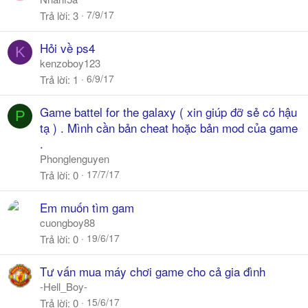
7/9/17
Trả lời
3
Hỏi về ps4
K
kenzoboy123
6/9/17
Trả lời
1
Game battel for the galaxy ( xin giúp đỡ sẻ có hậu
P
tạ ) . Mình cần bản cheat hoặc bản mod của game
.
Phonglenguyen
17/7/17
Trả lời
0
Em muốn tìm gam
cuongboy88
19/6/17
Trả lời
0
Tư vấn mua máy chơi game cho cả gia đình
-Hell_Boy-
15/6/17
Trả lời
0