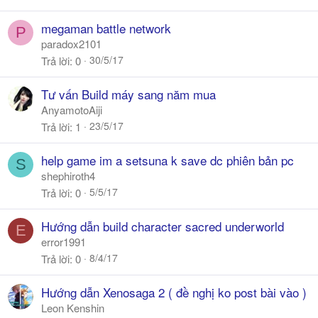
megaman battle network
P
paradox2101
30/5/17
Trả lời
0
Tư vấn Build máy sang năm mua
AnyamotoAiji
23/5/17
Trả lời
1
help game im a setsuna k save dc phiên bản pc
S
shephiroth4
5/5/17
Trả lời
0
Hướng dẫn build character sacred underworld
E
error1991
8/4/17
Trả lời
0
Hướng dẫn Xenosaga 2 ( đề nghị ko post bài vào )
Leon Kenshin