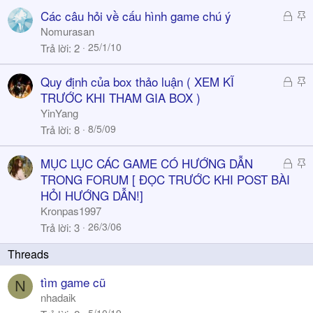
k
Đ
S
Các câu hỏi về cấu hình game chú ý
y
ã
t
Nomurasan
k
i
25/1/10
Trả lời
2
h
c
ó
k
Đ
S
Quy định của box thảo luận ( XEM KĨ
a
y
ã
t
TRƯỚC KHI THAM GIA BOX )
k
i
YinYang
h
c
8/5/09
Trả lời
8
ó
k
a
y
Đ
S
MỤC LỤC CÁC GAME CÓ HƯỚNG DẪN
ã
t
TRONG FORUM [ ĐỌC TRƯỚC KHI POST BÀI
k
i
HỎI HƯỚNG DẪN!]
h
c
Kronpas1997
ó
k
26/3/06
Trả lời
3
a
y
tìm game cũ
N
nhadaik