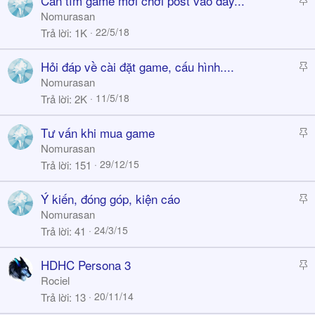
Cần tìm game mới chơi post vào đây...
y
t
Nomurasan
i
22/5/18
Trả lời
1K
c
k
S
Hỏi đáp về cài đặt game, cấu hình....
y
t
Nomurasan
i
11/5/18
Trả lời
2K
c
k
S
Tư vấn khi mua game
y
t
Nomurasan
i
29/12/15
Trả lời
151
c
k
S
Ý kiến, đóng góp, kiện cáo
y
t
Nomurasan
i
24/3/15
Trả lời
41
c
k
S
HDHC Persona 3
y
t
Rociel
i
20/11/14
Trả lời
13
c