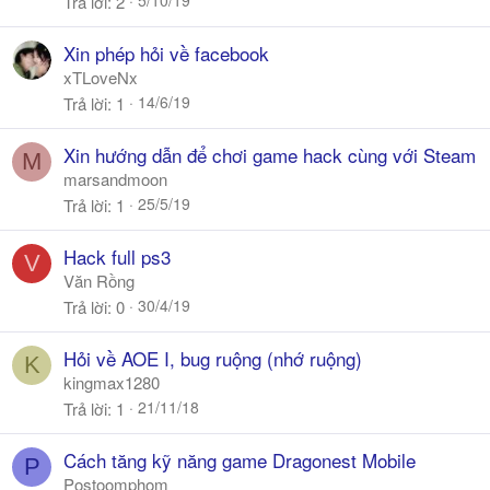
5/10/19
Trả lời
2
Xin phép hỏi về facebook
xTLoveNx
14/6/19
Trả lời
1
Xin hướng dẫn để chơi game hack cùng với Steam
M
marsandmoon
25/5/19
Trả lời
1
Hack full ps3
V
Văn Rồng
30/4/19
Trả lời
0
Hỏi về AOE I, bug ruộng (nhớ ruộng)
K
kingmax1280
21/11/18
Trả lời
1
Cách tăng kỹ năng game Dragonest Mobile
P
Postoomphom