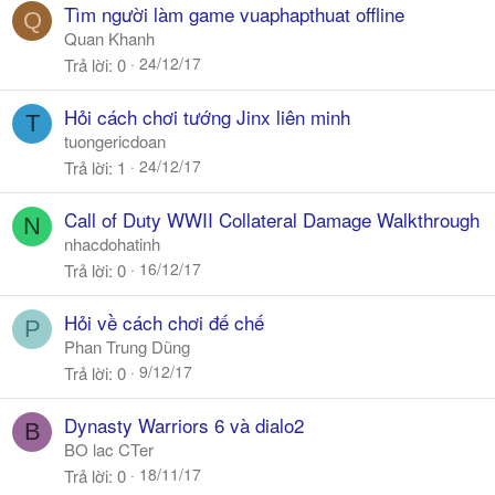
Tìm người làm game vuaphapthuat offline
Q
Quan Khanh
24/12/17
Trả lời
0
Hỏi cách chơi tướng Jinx liên minh
T
tuongericdoan
24/12/17
Trả lời
1
Call of Duty WWII Collateral Damage Walkthrough
N
nhacdohatinh
16/12/17
Trả lời
0
Hỏi về cách chơi đế chế
P
Phan Trung Dũng
9/12/17
Trả lời
0
Dynasty Warriors 6 và dialo2
B
BO lac CTer
18/11/17
Trả lời
0