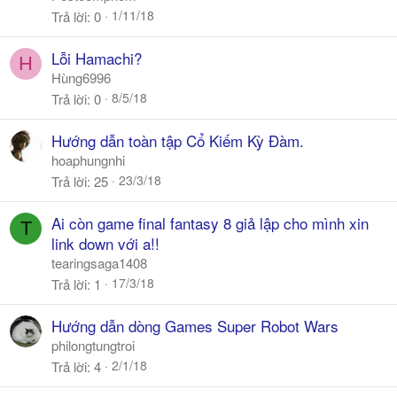
1/11/18
Trả lời
0
Lỗi Hamachi?
H
Hùng6996
8/5/18
Trả lời
0
Hướng dẫn toàn tập Cổ Kiếm Kỳ Đàm.
hoaphungnhi
23/3/18
Trả lời
25
Ai còn game final fantasy 8 giả lập cho mình xin
T
link down với a!!
tearingsaga1408
17/3/18
Trả lời
1
Hướng dẫn dòng Games Super Robot Wars
philongtungtroi
2/1/18
Trả lời
4