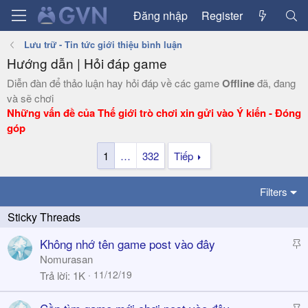
Đăng nhập
Register
Lưu trữ - Tin tức giới thiệu bình luận
Hướng dẫn | Hỏi đáp game
Diễn đàn để thảo luận hay hỏi đáp về các game
Offline
đã, đang
và sẽ chơi
Những vấn đề của Thế giới trò chơi xin gửi vào Ý kiến - Đóng
góp
1
…
332
Tiếp
Filters
S
Không nhớ tên game post vào đây
t
Nomurasan
i
11/12/19
Trả lời
1K
c
k
S