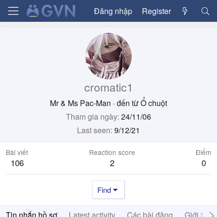
Đăng nhập
Register
cromatic1
Mr & Ms Pac-Man
·
đến từ
Ổ chuột
Tham gia ngày
24/11/06
Last seen
9/12/21
Bài viết
Reaction score
Điểm
106
2
0
Find
Tin nhắn hồ sơ
Latest activity
Các bài đăng
Giới thiệ