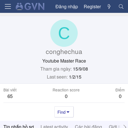
Đăng nhập
Register
C
conghechua
Youtube Master Race
Tham gia ngày
15/9/08
Last seen
1/2/15
Bài viết
Reaction score
Điểm
65
0
0
Find
Tin nhắn hồ sơ
Latest activity
Các bài đăng
Giới thiệ