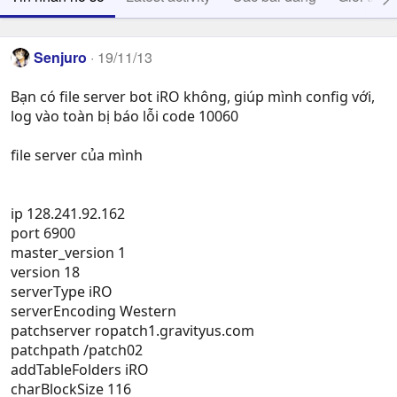
Senjuro
19/11/13
Bạn có file server bot iRO không, giúp mình config với,
log vào toàn bị báo lỗi code 10060
file server của mình
ip 128.241.92.162
port 6900
master_version 1
version 18
serverType iRO
serverEncoding Western
patchserver ropatch1.gravityus.com
patchpath /patch02
addTableFolders iRO
charBlockSize 116