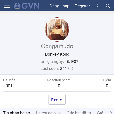
Đăng nhập
Register
Congamudo
Donkey Kong
Tham gia ngày
15/9/07
Last seen
24/4/15
Bài viết
Reaction score
Điểm
361
0
0
Find
Tin nhắn hồ sơ
Latest activity
Các bài đăng
Giới thiệ