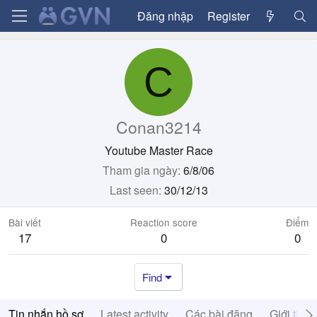
Đăng nhập
Register
C
Conan3214
Youtube Master Race
Tham gia ngày
6/8/06
Last seen
30/12/13
Bài viết
Reaction score
Điểm
17
0
0
Find
Tin nhắn hồ sơ
Latest activity
Các bài đăng
Giới thiệ