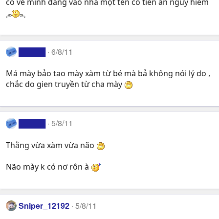
có vẻ mình đang vào nhà một tên có tiền án nguy hiểm
█████
6/8/11
Má mày bảo tao mày xàm từ bé mà bả không nói lý do ,
chắc do gien truyền từ cha mày
█████
5/8/11
Thằng vừa xàm vừa não
Não mày k có nơ rôn à
Sniper_12192
5/8/11