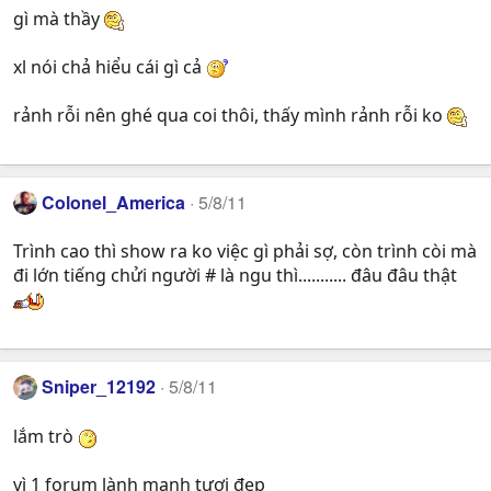
gì mà thầy
xl nói chả hiểu cái gì cả
rảnh rỗi nên ghé qua coi thôi, thấy mình rảnh rỗi ko
Colonel_America
5/8/11
Trình cao thì show ra ko việc gì phải sợ, còn trình còi mà
đi lớn tiếng chửi người # là ngu thì........... đâu đâu thật
Sniper_12192
5/8/11
lắm trò
vì 1 forum lành mạnh tươi đẹp