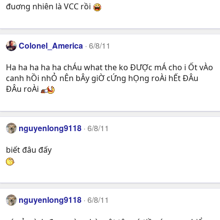
đuơng nhiên là VCC rồi
Colonel_America
6/8/11
Ha ha ha ha ha chÁu what the ko ĐƯỢc mÁ cho i Ốt vÀo
canh hỒi nhỎ nÊn bÂy giỜ cỨng hỌng roÀi hẾt ĐÂu
ĐÂu roÀi
nguyenlong9118
6/8/11
biết đâu đấy
nguyenlong9118
6/8/11