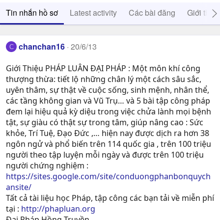
Tin nhắn hồ sơ
Latest activity
Các bài đăng
Giới thiệ
chanchan16
20/6/13
C
Giới Thiệu PHÁP LUÂN ĐẠI PHÁP : Một môn khí công
thượng thừa: tiết lộ những chân lý một cách sâu sắc,
uyên thâm, sự thật về cuộc sống, sinh mệnh, nhân thể,
các tầng không gian và Vũ Trụ… và 5 bài tập công pháp
đem lại hiệu quả kỳ diệu trong việc chửa lành mọi bệnh
tật, sự giàu có thật sự trong tâm, giúp nâng cao : Sức
khỏe, Trí Tuệ, Ðạo Ðức ,… hiện nay được dịch ra hơn 38
ngôn ngử và phổ biến trên 114 quốc gia , trên 100 triệu
người theo tập luyện mỗi ngày và được trên 100 triệu
người chứng nghiệm :
https://sites.google.com/site/conduongphanbonquych
ansite/
Tất cả tài liệu học Pháp, tập công các bạn tải về miễn phí
tại :
http://phapluan.org
Đại Pháp Hồng Truyền