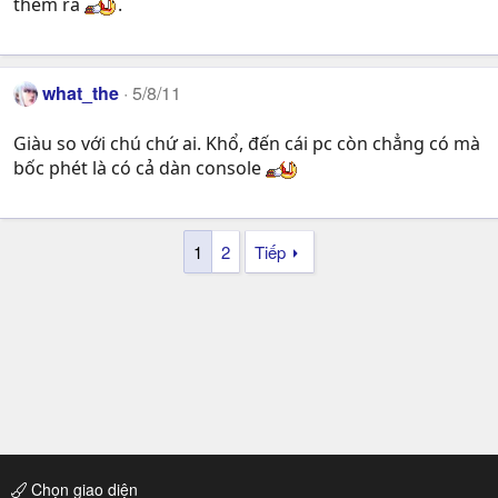
thêm ra
.
what_the
5/8/11
Giàu so với chú chứ ai. Khổ, đến cái pc còn chẳng có mà
bốc phét là có cả dàn console
1
2
Tiếp
Chọn giao diện