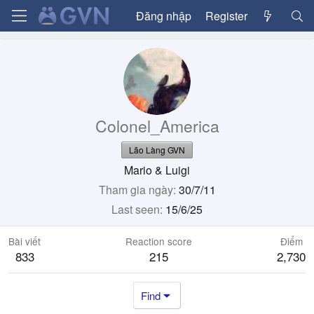
Đăng nhập
Register
Colonel_America
Lão Làng GVN
Mario & Luigi
Tham gia ngày
30/7/11
Last seen
15/6/25
Bài viết
Reaction score
Điểm
833
215
2,730
Find