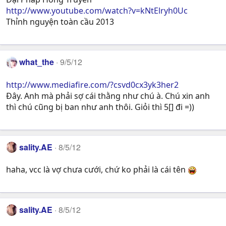
http://www.youtube.com/watch?v=kNtElryh0Uc
Thỉnh nguyện toàn cầu 2013
what_the
9/5/12
http://www.mediafire.com/?csvd0cx3yk3her2
Đây. Anh mà phải sợ cái thằng như chú à. Chú xin anh
thì chú cũng bị ban như anh thôi. Giỏi thì 5[] đi =))
sality.AE
8/5/12
haha, vcc là vợ chưa cưới, chứ ko phải là cái tên
sality.AE
8/5/12