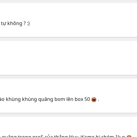
 tự không ? :)
a nào khùng khùng quăng bom lên box 50
.
a quăng trong pro5 của thằng Huy_it'sme bị chém 1k p
.