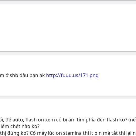
àm ở shb đâu bạn ak
http://fuuu.us/171.png
i, để auto, flash on xem có bị ám tím phía đèn flash ko? (n
điểm chết nào ko?
hị đúng ko? Có máy lúc on stamina thì ít pin mà tắt thì lại 