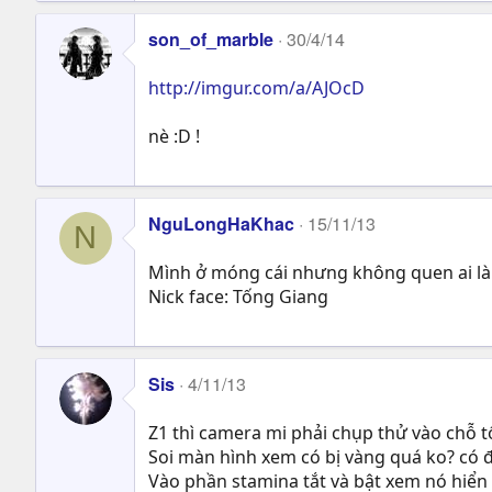
son_of_marble
30/4/14
http://imgur.com/a/AJOcD
nè :D !
NguLongHaKhac
15/11/13
N
Mình ở móng cái nhưng không quen ai l
Nick face: Tống Giang
Sis
4/11/13
Z1 thì camera mi phải chụp thử vào chỗ tố
Soi màn hình xem có bị vàng quá ko? có 
Vào phần stamina tắt và bật xem nó hiển t