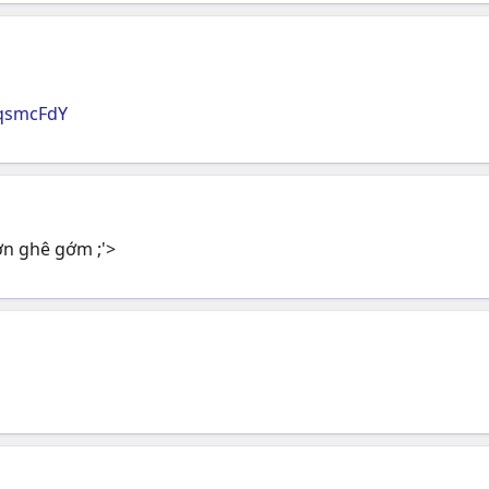
qsmcFdY
ợn ghê gớm ;'>