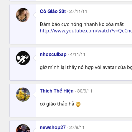
Cô Giáo 20t
27/11/11
Đảm bảo cực nóng nhanh ko xóa mất
http://www.youtube.com/watch?v=QcCn
nhoxcuibap
4/11/11
giờ mình lại thấy nó hợp với avatar của b
Thích Thể Hiện
30/9/11
cô giáo thảo hả
newshop27
27/9/11