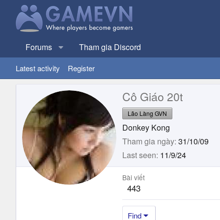
Forums
Tham gia Discord
Latest activity
Register
Cô Giáo 20t
Lão Làng GVN
Donkey Kong
Tham gia ngày
31/10/09
Last seen
11/9/24
Bài viết
443
Find