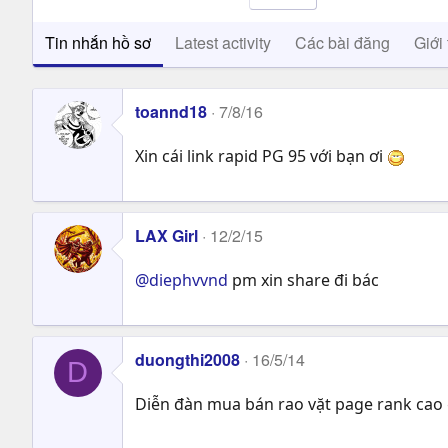
Tin nhắn hồ sơ
Latest activity
Các bài đăng
Giới 
toannd18
7/8/16
Xin cái link rapid PG 95 với bạn ơi
LAX Girl
12/2/15
@diephvvnd
pm xin share đi bác
duongthi2008
16/5/14
D
Diễn đàn mua bán rao vặt page rank cao