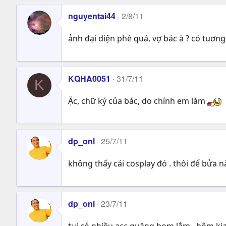
nguyentai44
2/8/11
ảnh đại diện phê quá, vợ bác à ? có tuơng
KQHA0051
31/7/11
K
Ặc, chữ ký của bác, do chính em làm
dp_onl
25/7/11
không thấy cái cosplay đó . thôi để bử
dp_onl
23/7/11
tui có nhiều acc quăng bom lắm , hôm ki