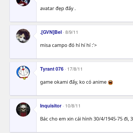
avatar đẹp đấy .
.[GVN]Bel
8/9/11
misa campo đó hí hí hí :'>
Tyrant 076
17/8/11
game okami đấy, ko có anime
Inquisitor
10/8/11
Bác cho em xin cái hình 30/4/1945-75 đi, 3