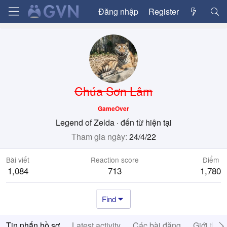
Đăng nhập
Register
Chúa Sơn Lâm
GameOver
Legend of Zelda
·
đến từ
hiện tại
Tham gia ngày
24/4/22
Bài viết
Reaction score
Điểm
1,084
713
1,780
Find
Tin nhắn hồ sơ
Latest activity
Các bài đăng
Giới thiệ