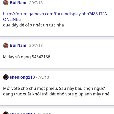
Bùi Nam
20/7/13
c
t
http://forum.gamevn.com/forumdisplay.php?488-FIFA-
i
ONLINE-3
o
n
qua đây để cập nhật tin tức nha
s
:
Bùi Nam
20/7/13
là dảy số dạng 54542156
shenlong213
7/5/13
Mới vote cho chú một phiếu. Sau này bầu chọn người
đáng trục xuất khỏi trái đất nhớ vote giúp anh mày nhé