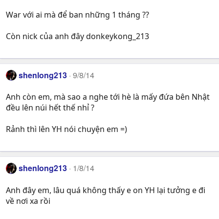
War với ai mà để ban những 1 tháng ??
Còn nick của anh đây donkeykong_213
shenlong213
9/8/14
Anh còn em, mà sao a nghe tới hè là mấy đứa bên Nhật
đều lên núi hết thế nhỉ ?
Rảnh thì lên YH nói chuyện em =)
shenlong213
1/8/14
Anh đây em, lâu quá không thấy e on YH lại tưởng e đi
về nơi xa rồi