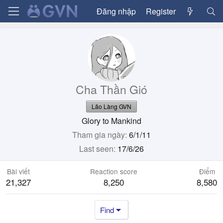
Đăng nhập
Register
Cha Thần Gió
Lão Làng GVN
Glory to Mankind
Tham gia ngày
6/1/11
Last seen
17/6/26
Bài viết
Reaction score
Điểm
21,327
8,250
8,580
Find