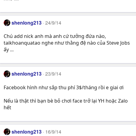
shenlong213
24/9/14
Chú add nick anh mà anh cứ tưởng đứa nào,
taikhoanquatao nghe như thằng đệ nào của Steve Jobs
ấy ...
shenlong213
23/9/14
Facebook hình như sắp thu phí 3$/tháng rồi e giai ơi
Nếu là thật thì bạn bè bỏ chơi face trở lại YH hoặc Zalo
hết
shenlong213
16/9/14