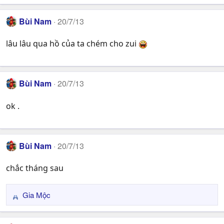
Bùi Nam
20/7/13
lâu lâu qua hồ của ta chém cho zui
Bùi Nam
20/7/13
ok .
Bùi Nam
20/7/13
chắc tháng sau
Gia Mộc
R
e
a