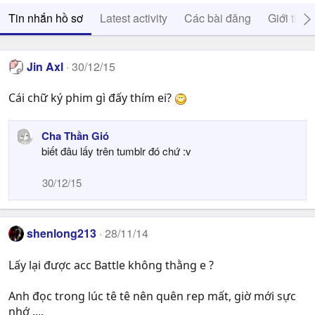
Tin nhắn hồ sơ
Latest activity
Các bài đăng
Giới thiệ
Jin Axl
30/12/15
Cái chữ ký phim gì đấy thím ei?
Cha Thần Gió
biết đâu lấy trên tumblr đó chứ :v
30/12/15
shenlong213
28/11/14
Lấy lại được acc Battle không thằng e ?
Anh đọc trong lúc tê tê nên quên rep mất, giờ mới sực
nhớ ....