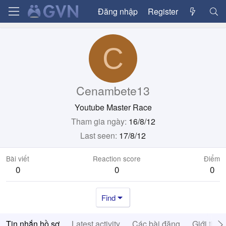
Đăng nhập
Register
C
Cenambete13
Youtube Master Race
Tham gia ngày
16/8/12
Last seen
17/8/12
Bài viết
Reaction score
Điểm
0
0
0
Find
Tin nhắn hồ sơ
Latest activity
Các bài đăng
Giới thiệ