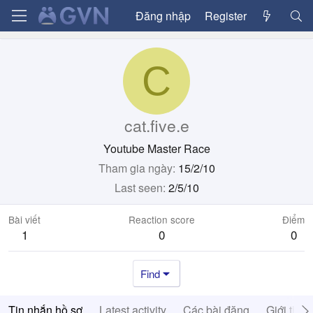
Đăng nhập
Register
C
cat.five.e
Youtube Master Race
Tham gia ngày
15/2/10
Last seen
2/5/10
Bài viết
Reaction score
Điểm
1
0
0
Find
Tin nhắn hồ sơ
Latest activity
Các bài đăng
Giới thiệ