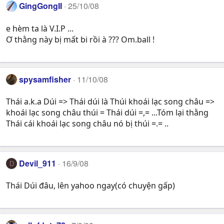
GingGongII
25/10/08
e hèm ta là V.I.P ...
Ơ thằng này bị mất bi rồi à ??? Om.ball !
spysamfisher
11/10/08
Thái a.k.a Dúi => Thái dúi là Thúi khoái lạc song châu =>
khoái lạc song châu thúi = Thái dúi =,= ...Tóm lại thằng
Thái cái khoái lạc song châu nó bị thúi =.= ..
Devil_911
16/9/08
D
Thái Dúi đâu, lên yahoo ngay(có chuyện gấp)