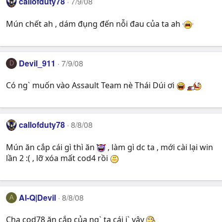
callofduty78
7/9/08
Mún chết ah , dám đụng đến nỗi đau của ta ah
Devil_911
7/9/08
D
Có ng` muốn vào Assault Team nè Thái Dúi ơi
callofduty78
8/8/08
Mún ăn cắp cái gì thì ăn
, làm gì dc ta , mới cài lại win
lần 2 :( , lỡ xóa mất cod4 rồi
Al-Q|Devil
8/8/08
A
Cha cod78 ăn cắp của ng` ta cái j` vậy