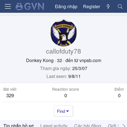
Đăng nhập
Register
callofduty78
Donkey Kong
·
32
·
đến từ
vnpsb.com
Tham gia ngày
25/3/07
Last seen
9/8/11
Bài viết
Reaction score
Điểm
329
0
0
Find
Tin nhắn hồ sơ
Latest activity
Các bài đăng
Giới thiệ