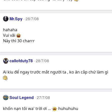
Mr.Spy
28/7/08
hahaha
Vui vãi
Này thì 30 charrr
callofduty78
28/7/08
Ai kiu để ngay trước mắt người ta , ko ăn cắp chứ làm gì
Soul Legend
27/7/08
khốn nạn tôi wa' trời ơi ...
huhuhuhu