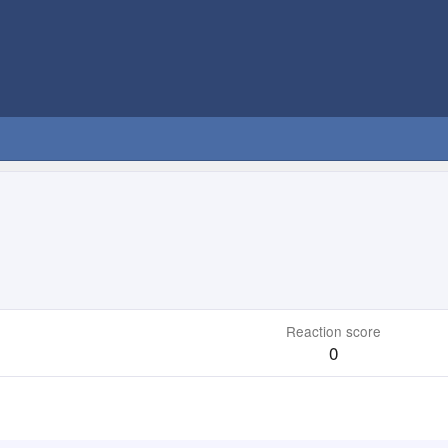
Reaction score
0