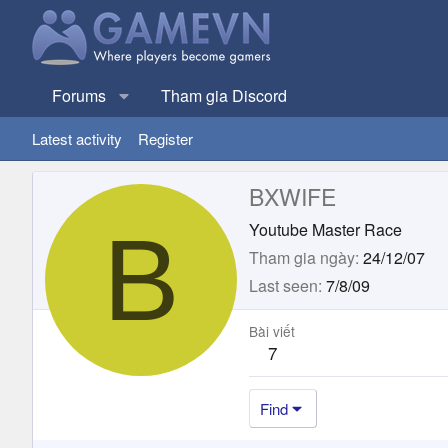
Forums
Tham gia Discord
Latest activity
Register
BXWIFE
B
Youtube Master Race
Tham gia ngày
24/12/07
Last seen
7/8/09
Bài viết
7
Find