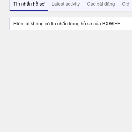
Tin nhắn hồ sơ
Latest activity
Các bài đăng
Giới 
Hiện tại không có tin nhắn trong hồ sơ của BXWIFE.