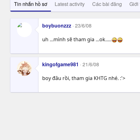
Tin nhắn hồ sơ
Latest activity
Các bài đăng
Giới 
boybuonzzz
23/6/08
uh ...mình sẽ tham gia ...ok.....
kingofgame981
21/6/08
boy đâu rồi, tham gia KHTG nhé. :'>