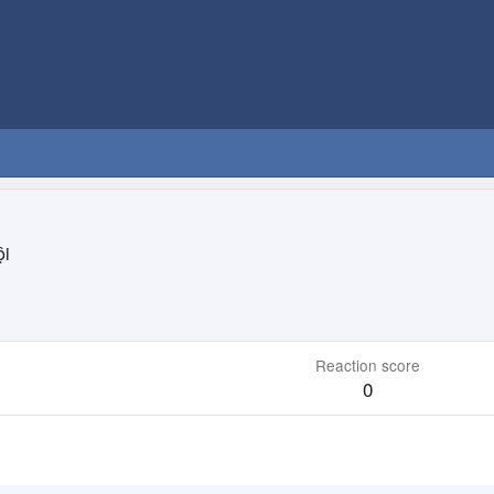
ội
Reaction score
0