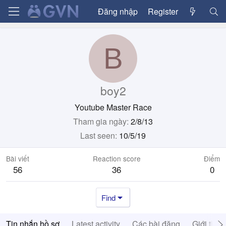
Đăng nhập
Register
B
boy2
Youtube Master Race
Tham gia ngày
2/8/13
Last seen
10/5/19
Bài viết
Reaction score
Điểm
56
36
0
Find
Tin nhắn hồ sơ
Latest activity
Các bài đăng
Giới thiệ