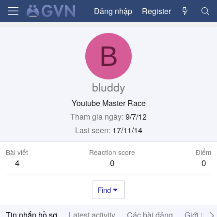
Đăng nhập
Register
B
bluddy
Youtube Master Race
Tham gia ngày
9/7/12
Last seen
17/11/14
Bài viết
Reaction score
Điểm
4
0
0
Find
Tin nhắn hồ sơ
Latest activity
Các bài đăng
Giới thiệ