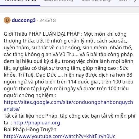
duccong3
24/5/13
D
Giới Thiệu PHÁP LUÂN ĐẠI PHÁP : Một môn khí công
thượng thừa: tiết lộ những chân lý một cách sâu sắc,
uyên thâm, sự thật về cuộc sống, sinh mệnh, nhân thể,
các tầng không gian và Vũ Trụ… và 5 bài tập công pháp
đem lại hiệu quả kỳ diệu trong việc chửa lành mọi bệnh
tật, sự giàu có thật sự trong tâm, giúp nâng cao : Sức
khỏe, Trí Tuệ, Ðạo Ðức ,… hiện nay được dịch ra hơn 38
ngôn ngử và phổ biến trên 114 quốc gia , trên 100 triệu
người theo tập luyện mỗi ngày và được trên 100 triệu
người chứng nghiệm :
https://sites.google.com/site/conduongphanbonquych
ansite/
Tất cả tài liệu học Pháp, tập công các bạn tải về miễn phí
tại :
http://phapluan.org
Đại Pháp Hồng Truyền
http://www.youtube.com/watch?v=kNtElryh0Uc