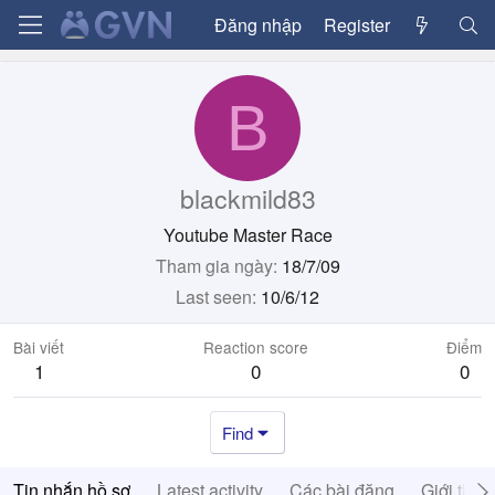
Đăng nhập
Register
B
blackmild83
Youtube Master Race
Tham gia ngày
18/7/09
Last seen
10/6/12
Bài viết
Reaction score
Điểm
1
0
0
Find
Tin nhắn hồ sơ
Latest activity
Các bài đăng
Giới thiệ