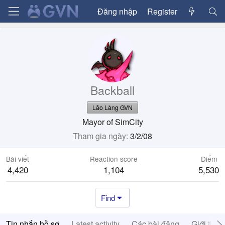
Đăng nhập
Register
Backball
Lão Làng GVN
Mayor of SimCity
Tham gia ngày
3/2/08
Bài viết
Reaction score
Điểm
4,420
1,104
5,530
Find
Tin nhắn hồ sơ
Latest activity
Các bài đăng
Giới thiệ