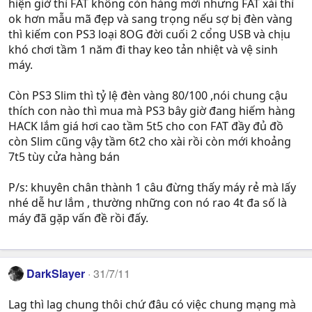
hiện giờ thì FAT không còn hàng mới nhưng FAT xài thì
ok hơn mẫu mã đẹp và sang trọng nếu sợ bị đèn vàng
thì kiếm con PS3 loại 8OG đời cuối 2 cổng USB và chịu
khó chơi tầm 1 năm đi thay keo tản nhiệt và vệ sinh
máy.
Còn PS3 Slim thì tỷ lệ đèn vàng 80/100 ,nói chung cậu
thích con nào thì mua mà PS3 bây giờ đang hiếm hàng
HACK lắm giá hơi cao tầm 5t5 cho con FAT đầy đủ đồ
còn Slim cũng vậy tầm 6t2 cho xài rồi còn mới khoảng
7t5 tùy cửa hàng bán
P/s: khuyên chân thành 1 câu đừng thấy máy rẻ mà lấy
nhé dễ hư lắm , thường những con nó rao 4t đa số là
máy đã gặp vấn đề rồi đấy.
DarkSlayer
31/7/11
Lag thì lag chung thôi chứ đâu có việc chung mạng mà