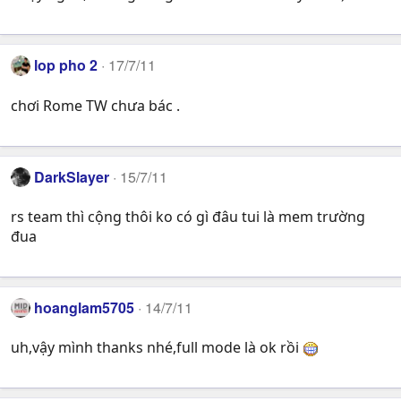
lop pho 2
17/7/11
chơi Rome TW chưa bác .
DarkSlayer
15/7/11
rs team thì cộng thôi ko có gì đâu tui là mem trường
đua
hoanglam5705
14/7/11
uh,vậy mình thanks nhé,full mode là ok rồi