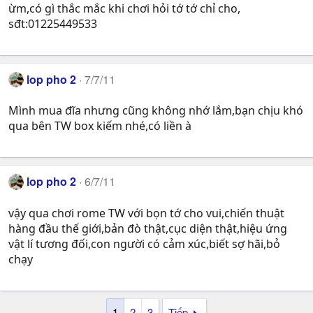
ừm,có gì thắc mắc khi chơi hỏi tớ tớ chỉ cho,
sđt:01225449533
lop pho 2
7/7/11
Mình mua đĩa nhưng cũng không nhớ lắm,bạn chịu khó
qua bên TW box kiếm nhé,có liền à
lop pho 2
6/7/11
vậy qua chơi rome TW với bọn tớ cho vui,chiến thuật
hàng đầu thế giới,bản đò thật,cục diện thật,hiệu ứng
vật lí tương đối,con người có cảm xúc,biết sợ hãi,bỏ
chạy
1
2
3
Tiếp