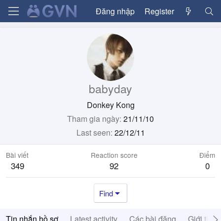
Đăng nhập
Register
babyday
Donkey Kong
Tham gia ngày
21/11/10
Last seen
22/12/11
Bài viết
Reaction score
Điểm
349
92
0
Find
Tin nhắn hồ sơ
Latest activity
Các bài đăng
Giới thiệ