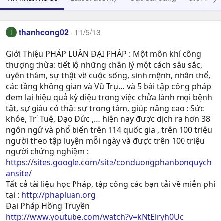
thanhcong02
11/5/13
T
Giới Thiệu PHÁP LUÂN ĐẠI PHÁP : Một môn khí công
thượng thừa: tiết lộ những chân lý một cách sâu sắc,
uyên thâm, sự thật về cuộc sống, sinh mệnh, nhân thể,
các tầng không gian và Vũ Trụ… và 5 bài tập công pháp
đem lại hiệu quả kỳ diệu trong việc chửa lành mọi bệnh
tật, sự giàu có thật sự trong tâm, giúp nâng cao : Sức
khỏe, Trí Tuệ, Ðạo Ðức ,… hiện nay được dịch ra hơn 38
ngôn ngử và phổ biến trên 114 quốc gia , trên 100 triệu
người theo tập luyện mỗi ngày và được trên 100 triệu
người chứng nghiệm :
https://sites.google.com/site/conduongphanbonquych
ansite/
Tất cả tài liệu học Pháp, tập công các bạn tải về miễn phí
tại :
http://phapluan.org
Đại Pháp Hồng Truyền
http://www.youtube.com/watch?v=kNtElryh0Uc