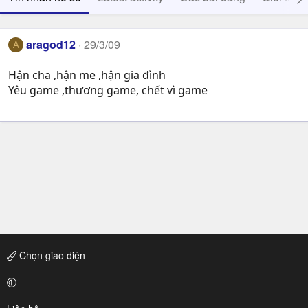
aragod12
29/3/09
A
Hận cha ,hận me ,hận gia đình
Yêu game ,thương game, chết vì game
Chọn giao diện