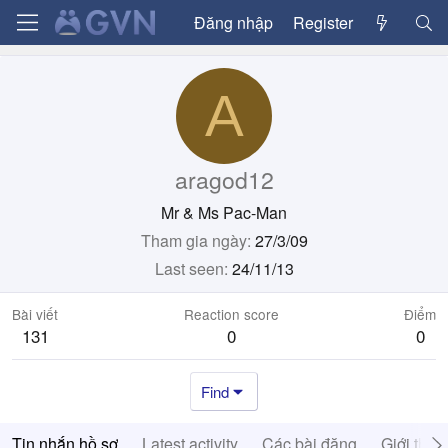
Đăng nhập
Register
A
aragod12
Mr & Ms Pac-Man
Tham gia ngày
27/3/09
Last seen
24/11/13
Bài viết
Reaction score
Điểm
131
0
0
Find
Tin nhắn hồ sơ
Latest activity
Các bài đăng
Giới thiệ