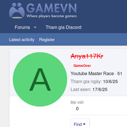
Forums
Tham gia Discord
Latest activity
Register
Anya117Kr
A
GameOver
Youtube Master Race
·
51
Tham gia ngày
10/6/25
Last seen
17/6/25
Bài viết
0
Find