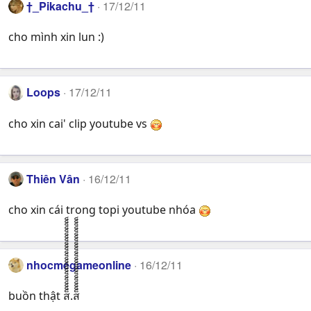
†_Pikachu_†
17/12/11
cho mình xin lun :)
Loops
17/12/11
cho xin cai' clip youtube vs
Thiên Vân
16/12/11
cho xin cái trong topi youtube nhóa
nhocmegameonline
16/12/11
buồn thật ส็็็็็็็็็็็็็็็็็็็็็็็็็.ส็็็็็็็็็็็็็็็็็็็็็็็็็