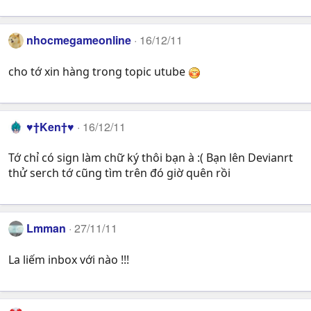
nhocmegameonline
16/12/11
cho tớ xin hàng trong topic utube
♥†Ken†♥
16/12/11
Tớ chỉ có sign làm chữ ký thôi bạn à :( Bạn lên Devianrt
thử serch tớ cũng tìm trên đó giờ quên rồi
Lmman
27/11/11
La liếm inbox với nào !!!