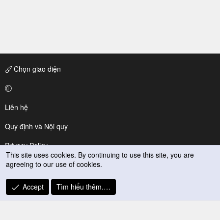
Chọn giao diện
Liên hệ
Quy định và Nội quy
Privacy Policy
This site uses cookies. By continuing to use this site, you are
agreeing to our use of cookies.
Trợ giúp
R
Accept
Tìm hiểu thêm.…
S
S