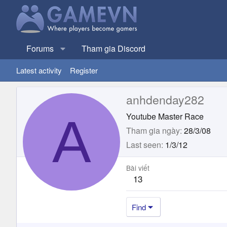
Forums
Tham gia Discord
Latest activity
Register
anhdenday282
A
Youtube Master Race
Tham gia ngày
28/3/08
Last seen
1/3/12
Bài viết
13
Find