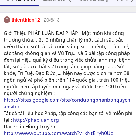
thienthien12
20/6/13
T
Giới Thiệu PHÁP LUÂN ĐẠI PHÁP : Một môn khí công
thượng thừa: tiết lộ những chân lý một cách sâu sắc,
uyên thâm, sự thật về cuộc sống, sinh mệnh, nhân thể,
các tầng không gian và Vũ Trụ… và 5 bài tập công pháp
đem lại hiệu quả kỳ diệu trong việc chửa lành mọi bệnh
tật, sự giàu có thật sự trong tâm, giúp nâng cao : Sức
khỏe, Trí Tuệ, Ðạo Ðức ,… hiện nay được dịch ra hơn 38
ngôn ngử và phổ biến trên 114 quốc gia , trên 100 triệu
người theo tập luyện mỗi ngày và được trên 100 triệu
người chứng nghiệm :
https://sites.google.com/site/conduongphanbonquych
ansite/
Tất cả tài liệu học Pháp, tập công các bạn tải về miễn phí
tại :
http://phapluan.org
Đại Pháp Hồng Truyền
http://www.youtube.com/watch?v=kNtElryh0Uc