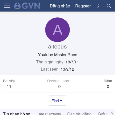
Đăng nhập
Register
A
altecus
Youtube Master Race
Tham gia ngày
18/7/11
Last seen
13/9/12
Bài viết
Reaction score
Điểm
11
0
0
Find
Tin nhắn hồ sơ
Latest activity
Các bài đăng
Giới thiệ