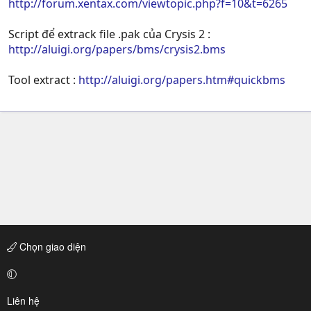
http://forum.xentax.com/viewtopic.php?f=10&t=6265
Script để extrack file .pak của Crysis 2 :
http://aluigi.org/papers/bms/crysis2.bms
Tool extract :
http://aluigi.org/papers.htm#quickbms
Chọn giao diện
Liên hệ