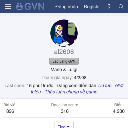
Đăng nhập
Register
al2606
Lão Làng GVN
Mario & Luigi
Tham gia ngày
4/2/08
Last seen
15 phút trước
·
Đang xem diễn đàn
Tin tức - Giới
thiệu - Thảo luận chung về game
Bài viết
Reaction score
Điểm
896
316
4,930
Find