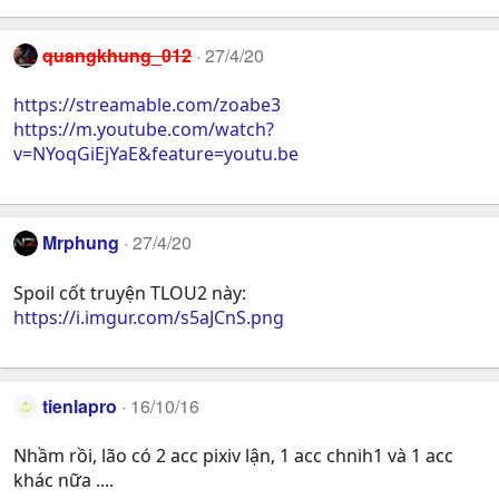
quangkhung_012
27/4/20
https://streamable.com/zoabe3
https://m.youtube.com/watch?
v=NYoqGiEjYaE&feature=youtu.be
Mrphung
27/4/20
Spoil cốt truyện TLOU2 này:
https://i.imgur.com/s5aJCnS.png
tienlapro
16/10/16
Nhầm rồi, lão có 2 acc pixiv lận, 1 acc chnih1 và 1 acc
khác nữa ....