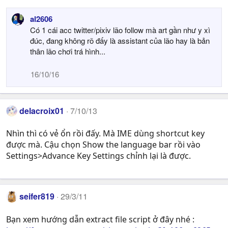
al2606
Có 1 cái acc twitter/pixiv lão follow mà art gần như y xì
đúc, đang không rõ đấy là assistant của lão hay là bản
thân lão chơi trá hình...
16/10/16
delacroix01
7/10/13
Nhìn thì có vẻ ổn rồi đấy. Mà IME dùng shortcut key
được mà. Cậu chọn Show the language bar rồi vào
Settings>Advance Key Settings chỉnh lại là được.
seifer819
29/3/11
Bạn xem hướng dẫn extract file script ở đây nhé :