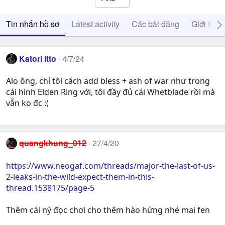
Tin nhắn hồ sơ
Latest activity
Các bài đăng
Giới thiệ
Katori Itto
4/7/24
Alo ông, chỉ tôi cách add bless + ash of war như trong
cái hình Elden Ring với, tôi đầy đủ cái Whetblade rồi mà
vẫn ko đc :(
quangkhung_012
27/4/20
https://www.neogaf.com/threads/major-the-last-of-us-
2-leaks-in-the-wild-expect-them-in-this-
thread.1538175/page-5
Thêm cái nỳ đọc chơi cho thêm hào hứng nhé mai fen