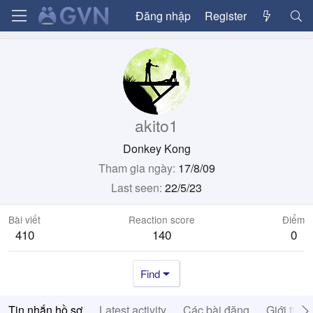
Đăng nhập
Register
akito1
Donkey Kong
Tham gia ngày
17/8/09
Last seen
22/5/23
Bài viết
Reaction score
Điểm
410
140
0
Find
Tin nhắn hồ sơ
Latest activity
Các bài đăng
Giới thiệ