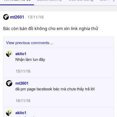
mt2601
13/11/16
Bác còn bán đồ không cho em xin link nghía thử
View previous comments…
akito1
Nhận làm lun đây
15/11/16
mt2601
đã pm page facebook bác mà chưa thấy trả lời
16/11/16
akito1