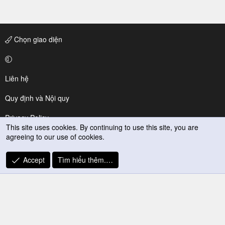
Chọn giao diện
Liên hệ
Quy định và Nội quy
Privacy Policy
This site uses cookies. By continuing to use this site, you are
agreeing to our use of cookies.
Trợ giúp
R
Accept
Tìm hiểu thêm.…
S
S