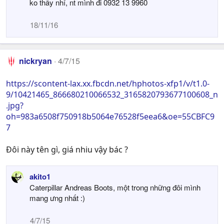
ko thấy nhỉ, nt mình đi 0932 13 9960
18/11/16
nickryan
4/7/15
https://scontent-lax.xx.fbcdn.net/hphotos-xfp1/v/t1.0-
9/10421465_866680210066532_3165820793677100608_n
.jpg?
oh=983a6508f750918b5064e76528f5eea6&oe=55CBFC9
7
Đôi này tên gì, giá nhiu vậy bác ?
akito1
Caterpillar Andreas Boots, một trong những đôi mình
mang ưng nhất :)
4/7/15