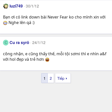
luzi749
30/1/12
Bạn ơi có link down bài Never Fear ko cho mình xin với
Nghe lên qá :)
Cu ra syrô
24/1/12
C
công nhận, e cũng thấy thế, mỗi tội sơmi thì e nhìn a&f
với hol đẹp và trẻ hơn
1
2
Tiếp