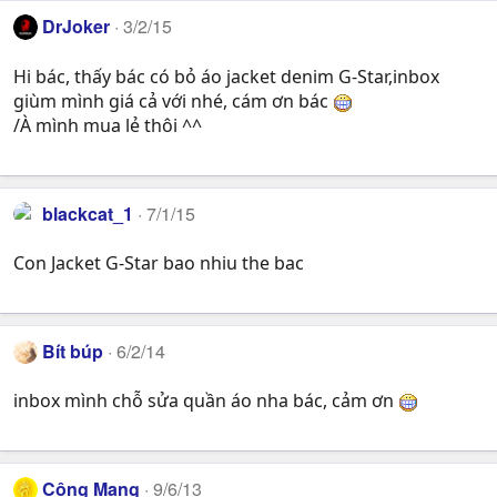
DrJoker
3/2/15
Hi bác, thấy bác có bỏ áo jacket denim G-Star,inbox
giùm mình giá cả với nhé, cám ơn bác
/À mình mua lẻ thôi ^^
blackcat_1
7/1/15
Con Jacket G-Star bao nhiu the bac
Bít búp
6/2/14
inbox mình chỗ sửa quần áo nha bác, cảm ơn
Cộng Mạng
9/6/13