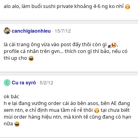
alo alo, làm buổi sushi private khoảng 4-6 ng ko nhỉ
canchigiaonhieu
15/7/12
là cái trang ông vừa vào post đấy thôi còn gì
,
profile cá nhân trên gvn... thích con gì thì bảo, nếu có
thì up cho
Cu ra syrô
5/2/12
C
ok bác
h e lại đang vướng order cái áo bên asos, bên AE đang
xem ntn, e chỉ định mua tầm rẻ rẻ thôi
tại chưa biết
mùi order hàng hiệu ntn, mà kinh tế cũng đang có hạn
nữa