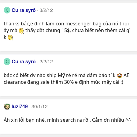
Cu ra syrô
3/2/12
C
thanks bác,e định làm con messenger bag của nó thôi
ấy mà
thấy đặt chung 15$, chưa biết nên thêm cái gì
k
Cu ra syrô
2/2/12
C
bác có biết dv nào ship Mỹ rẻ rẻ mà đảm bảo tí k
AE
clearance đang sale thêm 30% e định múc mấy cái :)
luzi749
30/1/12
Àh xin lỗi bạn nhé, mình search ra rồi. Cảm ơn nhiều ^^