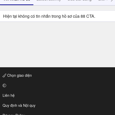
Hiện tại không có tin nhắn trong hồ sơ của 88 CTA.
Chọn giao diện
Liên hệ
Quy định và Nội quy