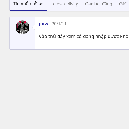
Tin nhắn hồ sơ
Latest activity
Các bài đăng
Giới 
pow
20/1/11
Vào thử đây xem có đăng nhập được kh