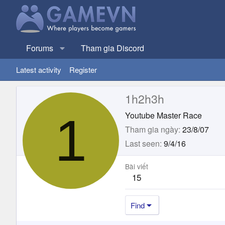
Forums
Tham gia Discord
Latest activity
Register
1h2h3h
1
Youtube Master Race
Tham gia ngày
23/8/07
Last seen
9/4/16
Bài viết
15
Find