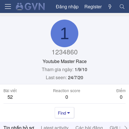
Đăng nhập
Register
1
1234860
Youtube Master Race
Tham gia ngày
1/9/10
Last seen
24/7/20
Bài viết
Reaction score
Điểm
52
0
0
Find
Tin nhắn hồ sơ
Latest activity
Các bài đăng
Giới thiệ