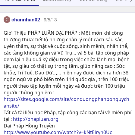
channhan02
9/5/13
C
Giới Thiệu PHÁP LUÂN ĐẠI PHÁP : Một môn khí công
thượng thừa: tiết lộ những chân lý một cách sâu sắc,
uyên thâm, sự thật về cuộc sống, sinh mệnh, nhân thể,
các tầng không gian và Vũ Trụ… và 5 bài tập công pháp
đem lại hiệu quả kỳ diệu trong việc chửa lành mọi bệnh
tật, sự giàu có thật sự trong tâm, giúp nâng cao : Sức
khỏe, Trí Tuệ, Ðạo Ðức ,… hiện nay được dịch ra hơn 38
ngôn ngử và phổ biến trên 114 quốc gia , trên 100 triệu
người theo tập luyện mỗi ngày và được trên 100 triệu
người chứng nghiệm :
https://sites.google.com/site/conduongphanbonquych
ansite/
Tất cả tài liệu học Pháp, tập công các bạn tải về miễn phí
tại :
http://phapluan.org
Đại Pháp Hồng Truyền
http://www.youtube.com/watch?v=kNtElryh0Uc