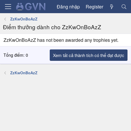
Đăng nhập
Register
ZzKwOnBoAzZ
Điểm thưởng dành cho ZzKwOnBoAzZ
ZzKwOnBoAzZ has not been awarded any trophies yet.
Tổng điểm: 0
Xem tất cả thành tích có thể đạt được
ZzKwOnBoAzZ