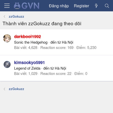
Đăng nhập
Register
zzGokuzz
Thành viên zzGokuzz đang theo dõi
darkbool1992
Sonic the Hedgehog
·
đến từ
Hà Nội
Bài viết
4,628
Reaction score
169
Điểm
5,230
kimsookyo5991
Legend of Zelda
·
đến từ
Hà Nội
Bài viết
1,029
Reaction score
22
Điểm
0
zzGokuzz