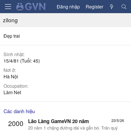
Đăng nhập
Register
zilong
Đẹp trai
Sinh nhật
15/4/81 (Tuổi: 45)
Nơi ở
Hà Nội
Occupation
Làm Net
Các danh hiệu
Lão Làng GameVN 20 năm
23/5/26
2000
20 năm 1 chặng đường dài và gắn bó. Trân quý