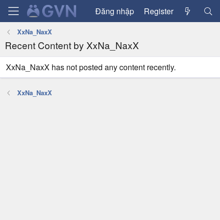
Đăng nhập
Register
XxNa_NaxX
Recent Content by XxNa_NaxX
XxNa_NaxX has not posted any content recently.
XxNa_NaxX