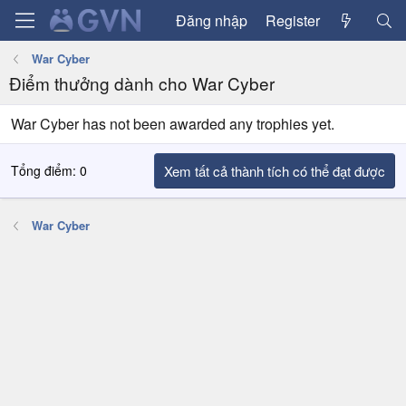
Đăng nhập
Register
War Cyber
Điểm thưởng dành cho War Cyber
War Cyber has not been awarded any trophies yet.
Tổng điểm: 0
Xem tất cả thành tích có thể đạt được
War Cyber