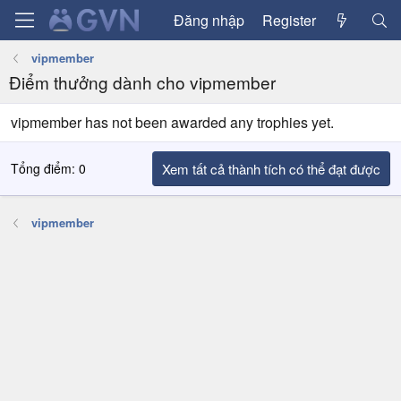
Đăng nhập
Register
vipmember
Điểm thưởng dành cho vipmember
vipmember has not been awarded any trophies yet.
Tổng điểm: 0
Xem tất cả thành tích có thể đạt được
vipmember