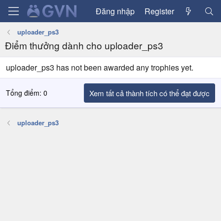
Đăng nhập
Register
uploader_ps3
Điểm thưởng dành cho uploader_ps3
uploader_ps3 has not been awarded any trophies yet.
Tổng điểm: 0
Xem tất cả thành tích có thể đạt được
uploader_ps3