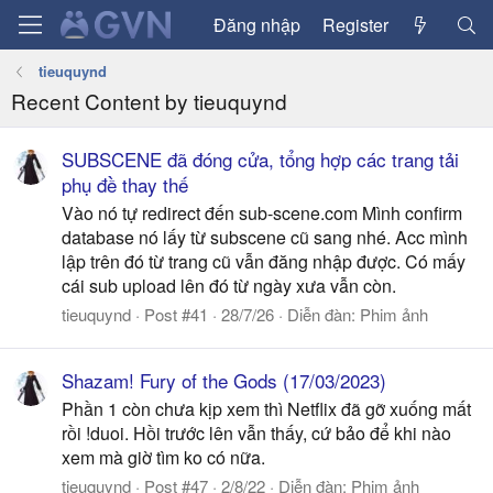
Đăng nhập
Register
tieuquynd
Recent Content by tieuquynd
SUBSCENE đã đóng cửa, tổng hợp các trang tải
phụ đề thay thế
Vào nó tự redirect đến sub-scene.com Mình confirm
database nó lấy từ subscene cũ sang nhé. Acc mình
lập trên đó từ trang cũ vẫn đăng nhập được. Có mấy
cái sub upload lên đó từ ngày xưa vẫn còn.
tieuquynd
Post #41
28/7/26
Diễn đàn:
Phim ảnh
Shazam! Fury of the Gods (17/03/2023)
Phần 1 còn chưa kịp xem thì Netflix đã gỡ xuống mất
rồi !duoi. Hồi trước lên vẫn thấy, cứ bảo để khi nào
xem mà giờ tìm ko có nữa.
tieuquynd
Post #47
2/8/22
Diễn đàn:
Phim ảnh