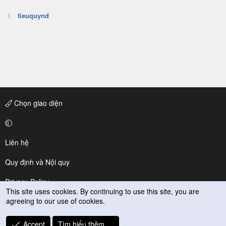
tieuquynd
Chọn giao diện
Liên hệ
Quy định và Nội quy
Privacy Policy
This site uses cookies. By continuing to use this site, you are
agreeing to our use of cookies.
Trợ giúp
R
Accept
Tìm hiểu thêm.…