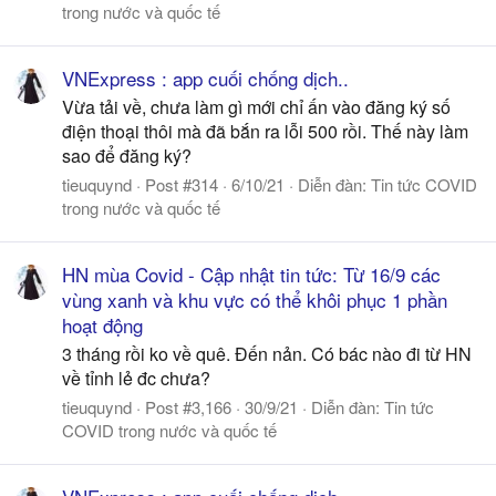
trong nước và quốc tế
VNExpress : app cuối chống dịch..
Vừa tải về, chưa làm gì mới chỉ ấn vào đăng ký số
điện thoại thôi mà đã bắn ra lỗi 500 rồi. Thế này làm
sao để đăng ký?
tieuquynd
Post #314
6/10/21
Diễn đàn:
Tin tức COVID
trong nước và quốc tế
HN mùa Covid - Cập nhật tin tức: Từ 16/9 các
vùng xanh và khu vực có thể khôi phục 1 phần
hoạt động
3 tháng rồi ko về quê. Đến nản. Có bác nào đi từ HN
về tỉnh lẻ đc chưa?
tieuquynd
Post #3,166
30/9/21
Diễn đàn:
Tin tức
COVID trong nước và quốc tế