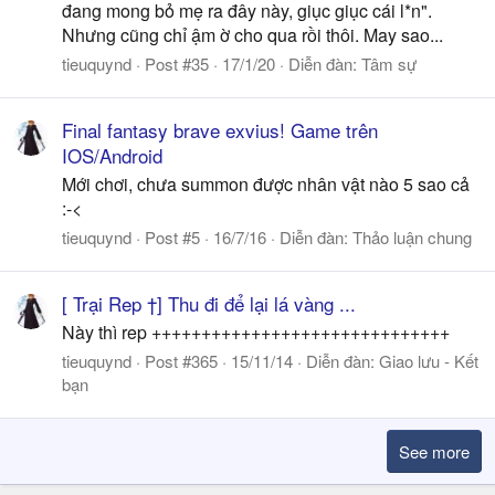
đang mong bỏ mẹ ra đây này, giục giục cái l*n".
Nhưng cũng chỉ ậm ờ cho qua rồi thôi. May sao...
tieuquynd
Post #35
17/1/20
Diễn đàn:
Tâm sự
Final fantasy brave exvius! Game trên
IOS/Android
Mới chơi, chưa summon được nhân vật nào 5 sao cả
:-<
tieuquynd
Post #5
16/7/16
Diễn đàn:
Thảo luận chung
[ Trại Rep †] Thu đi để lại lá vàng ...
Này thì rep ++++++++++++++++++++++++++++++
tieuquynd
Post #365
15/11/14
Diễn đàn:
Giao lưu - Kết
bạn
See more