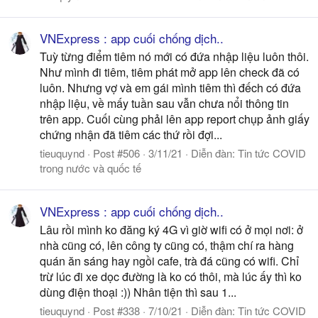
VNExpress : app cuối chống dịch..
Tuỳ từng điểm tiêm nó mới có đứa nhập liệu luôn thôi.
Như mình đi tiêm, tiêm phát mở app lên check đã có
luôn. Nhưng vợ và em gái mình tiêm thì đếch có đứa
nhập liệu, về mấy tuần sau vẫn chưa nổi thông tin
trên app. Cuối cùng phải lên app report chụp ảnh giấy
chứng nhận đã tiêm các thứ rồi đợi...
tieuquynd
Post #506
3/11/21
Diễn đàn:
Tin tức COVID
trong nước và quốc tế
VNExpress : app cuối chống dịch..
Lâu rồi mình ko đăng ký 4G vì giờ wifi có ở mọi nơi: ở
nhà cũng có, lên công ty cũng có, thậm chí ra hàng
quán ăn sáng hay ngồi cafe, trà đá cũng có wifi. Chỉ
trừ lúc đi xe dọc đường là ko có thôi, mà lúc ấy thì ko
dùng điện thoại :)) Nhân tiện thì sau 1...
tieuquynd
Post #338
7/10/21
Diễn đàn:
Tin tức COVID