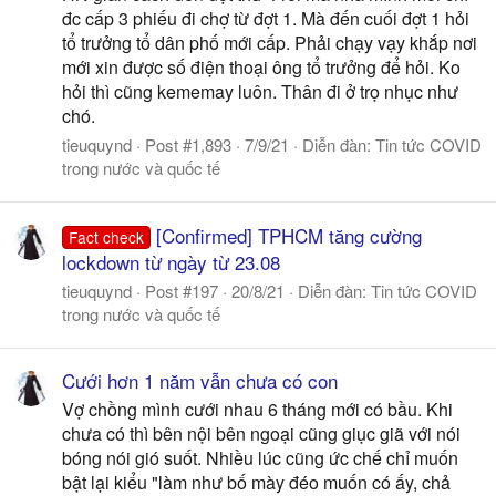
đc cấp 3 phiếu đi chợ từ đợt 1. Mà đến cuối đợt 1 hỏi
tổ trưởng tổ dân phố mới cấp. Phải chạy vạy khắp nơi
mới xin được số điện thoại ông tổ trưởng để hỏi. Ko
hỏi thì cũng kememay luôn. Thân đi ở trọ nhục như
chó.
tieuquynd
Post #1,893
7/9/21
Diễn đàn:
Tin tức COVID
trong nước và quốc tế
[Confirmed] TPHCM tăng cường
Fact check
lockdown từ ngày từ 23.08
tieuquynd
Post #197
20/8/21
Diễn đàn:
Tin tức COVID
trong nước và quốc tế
Cưới hơn 1 năm vẫn chưa có con
Vợ chồng mình cưới nhau 6 tháng mới có bầu. Khi
chưa có thì bên nội bên ngoại cũng giục giã với nói
bóng nói gió suốt. Nhiều lúc cũng ức chế chỉ muốn
bật lại kiểu "làm như bố mày đéo muốn có ấy, chả