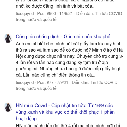
nhở, ko được đăng linh tinh và bắt xóa...
tieuquynd
Post #900
11/9/21
Diễn đàn:
Tin tức COVID
trong nước và quốc tế
Công tác chống dịch - Góc nhìn của khu phố
Anh em ai biết cho mình hỏi cái giấy tạm trú này hình
thù ra sao và làm sao để có được nó? Mình ở trọ ở Hà
Nội cũng được chục năm nay. Chuyển chỗ trọ cũng 3-
4 lần rồi và lần nào cũng đăng ký tạm trú ở địa
phương cả. Nhưng chưa bao giờ được cấp giấy tờ gì
cả. Lần nào cũng chỉ điền thông tin cá...
tieuquynd
Post #77
7/9/21
Diễn đàn:
Tin tức COVID
trong nước và quốc tế
HN mùa Covid - Cập nhật tin tức: Từ 16/9 các
vùng xanh và khu vực có thể khôi phục 1 phần
hoạt động
HN giãn cách đến đợt thứ 4 rồi mà nhà mình mới chỉ