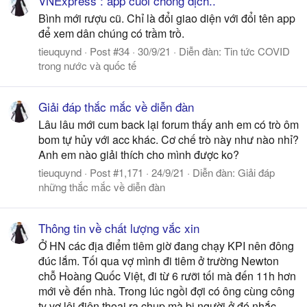
VNExpress : app cuối chống dịch..
Bình mới rượu cũ. Chỉ là đổi giao diện với đổi tên app
để xem dân chúng có trầm trồ.
tieuquynd
Post #34
30/9/21
Diễn đàn:
Tin tức COVID
trong nước và quốc tế
Giải đáp thắc mắc về diễn đàn
Lâu lâu mới cum back lại forum thấy anh em có trò ôm
bom tự hủy với acc khác. Cơ chế trò này như nào nhỉ?
Anh em nào giải thích cho mình được ko?
tieuquynd
Post #1,171
24/9/21
Diễn đàn:
Giải đáp
những thắc mắc về diễn đàn
Thông tin về chất lượng vắc xin
Ở HN các địa điểm tiêm giờ đang chạy KPI nên đông
đúc lắm. Tối qua vợ mình đi tiêm ở trường Newton
chỗ Hoàng Quốc Việt, đi từ 6 rưỡi tối mà đến 11h hơn
mới về đến nhà. Trong lúc ngồi đợi có ông cùng công
ty vợ lôi điện thoại ra chụp mà bị người ở đó nhắc