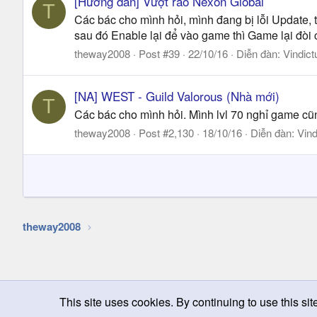
[Hướng dẫn] Vượt rào Nexon Global
T
Các bác cho mình hỏi, mình đang bị lỗi Update,
sau đó Enable lại để vào game thì Game lại đòi c
theway2008
Post #39
22/10/16
Diễn đàn:
Vindict
[NA] WEST - Guild Valorous (Nhà mới)
T
Các bác cho mình hỏi. Mình lvl 70 nghỉ game cũn
theway2008
Post #2,130
18/10/16
Diễn đàn:
Vind
theway2008
This site uses cookies. By continuing to use this sit
Chọn giao diện
Change width