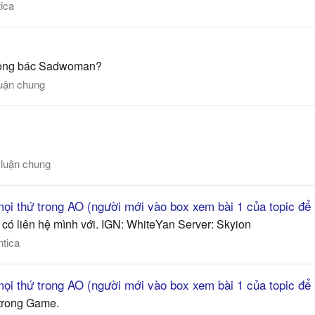
tica
 không bác Sadwoman?
uận chung
luận chung
ọi thứ trong AO (người mới vào box xem bài 1 của topic để 
có liên hệ mình với. IGN: WhiteYan Server: Skyion
ntica
ọi thứ trong AO (người mới vào box xem bài 1 của topic để 
trong Game.