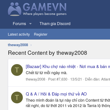
Forums
Tham gia Discord
Latest activity
Register
theway2008
Recent Content by theway2008
[Bazaar] Khu chợ náo nhiệt - Nơi mua & bán m
T
Chết từ từ mỗi ngày mà.
theway2008
Post #7,630
13/5/21
Diễn đàn:
Atlan
Q & A / Hỏi & Đáp mọi thứ về AO
T
Theo mình đoán là tụi này chỉ còn Content từ thờ
rất nghi, do từ thời 2011 và 2012 là Tania lộ th