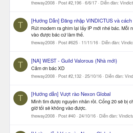
theway2008
Post #2,196
6/6/17
Diễn đàn:
Vindic
[Hướng Dẫn] Đăng nhập VINDICTUS và cách x
T
Rút modern ra ghim lại lấy IP mới nhé bác. Mỗi 
vào được bác cứ làm thế.
theway2008
Post #625
11/11/16
Diễn đàn:
Vindic
[NA] WEST - Guild Valorous (Nhà mới)
T
Cảm ơn bác XD
theway2008
Post #2,132
25/10/16
Diễn đàn:
Vind
[Hướng dẫn] Vượt rào Nexon Global
T
Mình tìm được nguyên nhân rồi. Cổng 20 sẽ bị ch
giờ tối sẽ không vào được.
theway2008
Post #40
24/10/16
Diễn đàn:
Vindict