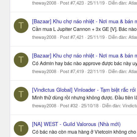
theway2008
Post #7,423
25/11/19
Diễn đàn:
Atla
[Bazaar] Khu chợ náo nhiệt - Nơi mua & bán m
T
Cần mua L Jupiter Cannon + 3x GE [V]. Bác nào 
theway2008
Post #7,421
25/11/19
Diễn đàn:
Atla
[Bazaar] Khu chợ náo nhiệt - Nơi mua & bán m
T
Có Admin hay bác nào approve được bác này uy 
theway2008
Post #7,419
22/11/19
Diễn đàn:
Atla
[Vindictus Global] Vinloader - Tạm biệt rắc rối
T
Mình thử dùng rồi nhưng không được. Đầu tiên là 
theway2008
Post #32
25/10/18
Diễn đàn:
Vindict
[NA] WEST - Guild Valorous (Nhà mới)
T
Có bác nào còn mua hàng ở Vietcoin không cho m