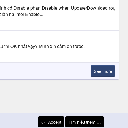
 Mình có Disable phần Disable when Update/Download rồi,
 lần hai mới Enable...
âu thì OK nhất vậy? Mình xin cảm ơn trước.
See more
Accept
Tìm hiểu thêm.…
R
Liên hệ
Quy định và Nội quy
Privacy Policy
Trợ giúp