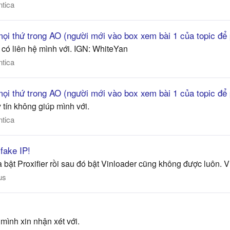
ntica
ọi thứ trong AO (người mới vào box xem bài 1 của topic để 
có liên hệ mình với. IGN: WhiteYan
ntica
ọi thứ trong AO (người mới vào box xem bài 1 của topic để 
tín không giúp mình với.
ntica
 fake IP!
bật Proxifier rồi sau đó bật Vinloader cũng không được luôn. Vi
us
ình xin nhận xét với.