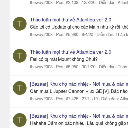
theway2008
Post #2,108
12/8/20
Diễn đàn:
Atlan
Thảo luận mọi thứ về Atlantica ver 2.0
T
Sắp tới có Update gì cho các Main như kỳ rồi
theway2008
Post #5,980
9/4/20
Diễn đàn:
Thảo l
Thảo luận mọi thứ về Atlantica ver 2.0
T
Fail có bị mất Mount không Chul?
theway2008
Post #5,950
30/1/20
Diễn đàn:
Thảo 
[Bazaar] Khu chợ náo nhiệt - Nơi mua & bán m
T
Cần mua L Jupiter Cannon + 3x GE [V]. Bác nào 
theway2008
Post #7,425
27/11/19
Diễn đàn:
Atla
[Bazaar] Khu chợ náo nhiệt - Nơi mua & bán m
T
Hahaha Cảm ơn bác nhiều. Lâu quá không gặp 