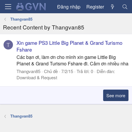
Đăng nhập
Register
Thangvan85
Recent Content by Thangvan85
Xin game PS3 Little Big Planet & Grand Turismo
T
Fshare
Các bạn ơi, làm ơn cho mình xin game Little Big
Planet & Grand Turismo Fshare đi. Cảm ơn nhiều nha
Thangvan85
Chủ đề
7/2/15
Trả lời: 0
Diễn đàn:
Download & Request
See more
Thangvan85