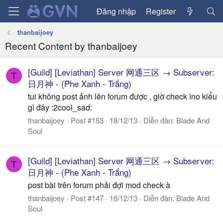
Đăng nhập
Register
thanbaijoey
Recent Content by thanbaijoey
[Guild] [Leviathan] Server 网通三区 → Subserver:
T
日月神 - (Phe Xanh - Trắng)
tui không post ảnh lên forum được , giờ check ìno kiểu
gì đây :2cool_sad:
thanbaijoey
Post #153
18/12/13
Diễn đàn:
Blade And
Soul
[Guild] [Leviathan] Server 网通三区 → Subserver:
T
日月神 - (Phe Xanh - Trắng)
post bài trên forum phải đợi mod check à
thanbaijoey
Post #147
16/12/13
Diễn đàn:
Blade And
Soul