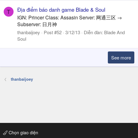
Địa điểm báo danh game Blade & Soul
T
IGN: Princer Class: Assasin Server: 网通三区 →
Subserver: 日月神
thanbaijoey
Post #52
3/12/13
Diễn đàn:
Blade And
Soul
See more
thanbaijoey
Chọn giao diện