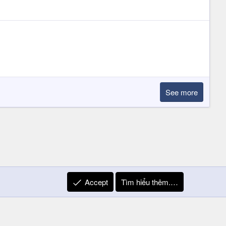
See more
Accept
Tìm hiểu thêm.…
R
Liên hệ
Quy định và Nội quy
Privacy Policy
Trợ giúp
S
S