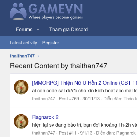
Forums
Tham gia Discord
Latest activity
Register
thaithan747
Recent Content by thaithan747
[MMORPG] Thiện Nữ U Hồn 2 Online (CBT 11
ai còn code sài được cho xin kích hoạt acc mai t
thaithan747
Post #769
30/11/13
Diễn đàn:
Thảo l
Ragnarok 2
hiện tại sv đang bảo trì, bạn đợi khoảng 1h-2h v
thaithan747
Post #11
9/1/13
Diễn đàn:
Ragnarok