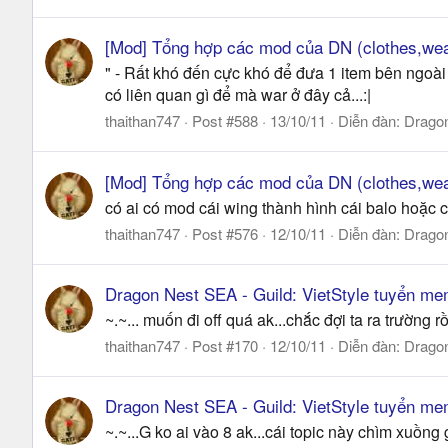
[Mod] Tổng hợp các mod của DN (clothes,wea
" - Rất khó đến cực khó để đưa 1 item bên ngoài 
có liên quan gì để mà war ở đây cả...:|
thaithan747
Post #588
13/10/11
Diễn đàn:
Drago
[Mod] Tổng hợp các mod của DN (clothes,wea
có ai có mod cái wing thành hình cái balo hoặc cá
thaithan747
Post #576
12/10/11
Diễn đàn:
Drago
Dragon Nest SEA - Guild: VietStyle tuyển me
~.~... muốn đi off quá ak...chắc đợi ta ra trường r
thaithan747
Post #170
12/10/11
Diễn đàn:
Drago
Dragon Nest SEA - Guild: VietStyle tuyển me
~.~...G ko ai vào 8 ak...cái topic này chìm xuồng 