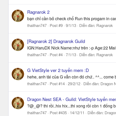
Ragnarok 2
bạn chỉ cần bỏ check chổ Run this progam in cam
thaithan747
Post #9
9/1/13
Diễn đàn:
Ragnarok
[Ragnarok 2] Dragnarok Guild
IGN:HaruDX Nick Name:như trên :-p Age:22 Mail
thaithan747
Post #4
7/1/13
Diễn đàn:
Ragnarok
G VietStyle ver 2 tuyển mem :D
hehe, anh tài của G vẫn còn đó chứ.. ^^... come
thaithan747
Post #14
29/2/12
Diễn đàn:
Dragon 
Dragon Nest SEA - Guild: VietStyle tuyển me
?@_@? thi rồi..hix hix...thi xong rồi còn 1 đống 
thaithan747
Post #435
14/12/11
Diễn đàn:
Drago