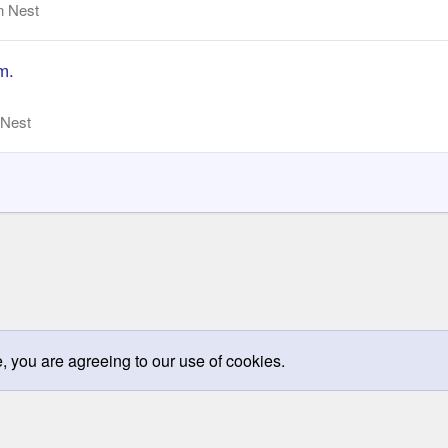
n Nest
m.
 Nest
e, you are agreeing to our use of cookies.