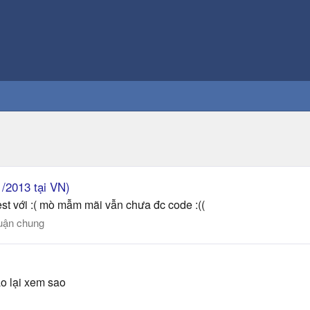
/2013 tại VN)
est với :( mò mẫm mãi vẫn chưa đc code :((
uận chung
ào lại xem sao