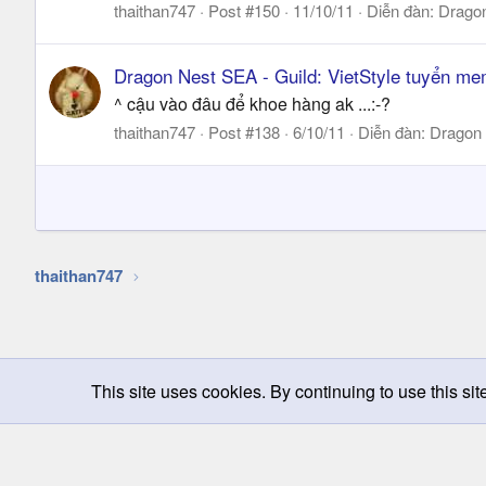
thaithan747
Post #150
11/10/11
Diễn đàn:
Drago
Dragon Nest SEA - Guild: VietStyle tuyển me
^ cậu vào đâu để khoe hàng ak ...:-?
thaithan747
Post #138
6/10/11
Diễn đàn:
Dragon
thaithan747
This site uses cookies. By continuing to use this sit
Chọn giao diện
Change width