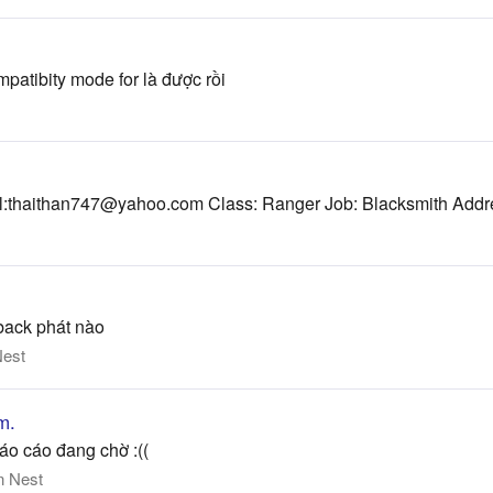
patibity mode for là được rồi
:
thaithan747@yahoo.com
Class: Ranger Job: Blacksmith Add
 back phát nào
Nest
m.
báo cáo đang chờ :((
n Nest