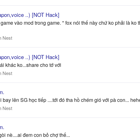
pon,voice ..) [NOT Hack]
game vào mod trong game. " fox nói thế này chứ ko phải là ko th
n Nest
pon,voice ..) [NOT Hack]
i khác ko...share cho tớ với
n Nest
m.
ồi bay lên SG học tiếp ....tới đó tha hồ chém gió với pà con... heh
n Nest
m.
gòi nè....ai đem con bỏ chợ thế...