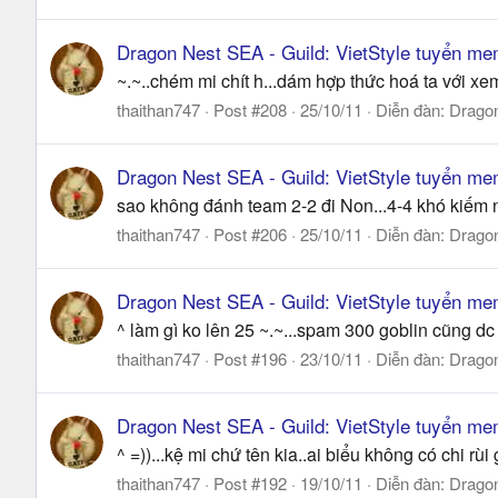
Dragon Nest SEA - Guild: VietStyle tuyển me
~.~..chém mi chít h...dám hợp thức hoá ta với xe
thaithan747
Post #208
25/10/11
Diễn đàn:
Drago
Dragon Nest SEA - Guild: VietStyle tuyển me
sao không đánh team 2-2 đi Non...4-4 khó kiếm n
thaithan747
Post #206
25/10/11
Diễn đàn:
Drago
Dragon Nest SEA - Guild: VietStyle tuyển me
^ làm gì ko lên 25 ~.~...spam 300 goblin cũng d
thaithan747
Post #196
23/10/11
Diễn đàn:
Drago
Dragon Nest SEA - Guild: VietStyle tuyển me
^ =))...kệ mi chứ tên kia..ai biểu không có chi rùi 
thaithan747
Post #192
19/10/11
Diễn đàn:
Drago