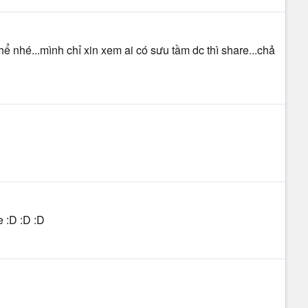
ể nhé...mình chỉ xin xem ai có sưu tầm dc thì share...chả
e :D :D :D