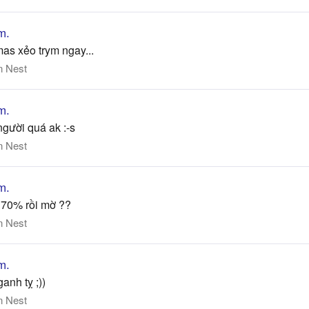
m.
mas xẻo trym ngay...
n Nest
m.
gười quá ak :-s
n Nest
m.
c 70% rồi mờ ??
n Nest
m.
ganh tỵ ;))
n Nest