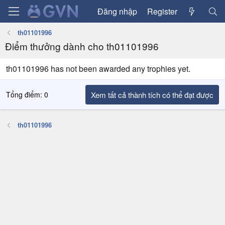
Đăng nhập
Register
th01101996
Điểm thưởng dành cho th01101996
th01101996 has not been awarded any trophies yet.
Tổng điểm: 0
Xem tất cả thành tích có thể đạt được
th01101996