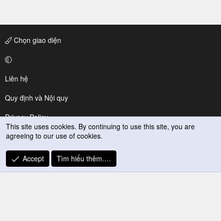
Chọn giao diện
Liên hệ
Quy định và Nội quy
Privacy Policy
This site uses cookies. By continuing to use this site, you are
agreeing to our use of cookies.
Trợ giúp
R
Accept
Tìm hiểu thêm.…
S
S