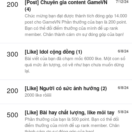
[Post] Chuyên gia content GameVN
7/12/24
200
(4)
Chúc mừng bạn đạt được thành tích đóng góp 14.000
post cho GameVN Phần thưởng của bạn là 200 point.
Bạn có thể đổi điểm thưởng của mình để up rank
member. Chân thành cám ơn sự đóng góp của bạn!
[Like] Idol cộng đồng (1)
6/8/24
300
Bài viết của bạn đã chạm mốc 6000 like. Một con số
quá mức ấn tượng, có vẻ như bạn chưa muốn dừng
lại.
[Like] Người có sức ảnh hưởng (2)
6/8/24
200
2000 like rồiiiii
[Like]
Bài hay chất lượng, like mỏi tay
5/8/24
500
Phần thưởng của bạn là 500 point. Bạn có thể đổi
điểm thưởng của mình để up rank member. Chân
thành cám ơn sự đóng góp của bạn!