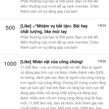
Phần thưởng của bạn là 500 point. Bạn có thể đổi
điểm thưởng của mình để up rank member. Chân
thành cám ơn sự đóng góp của bạn!
[Like] <*Nhiệm vụ bất tận> Bài hay
1/8/24
500
chất lượng, like mỏi tay
Phần thưởng của bạn là 500 point. Bạn có thể đổi
điểm thưởng của mình để up rank member. Chân
thành cám ơn sự đóng góp của bạn!
[Like] Nhân vật của công chúng!
1/8/24
1000
11.000 like - con số không biết nói dối. Bạn là người
có đóng góp tích cực và được nhiều thành viên GVN
tin tưởng, đánh giá cao. Bạn là người của công chúng,
con người của cộng đồng. Chúng tôi mong muốn rằng
bạn sẽ luôn giữ mãi tinh thần và năng lực tích cực để
đóng góp nhiều nội dung chất lượng và đáng quý,
được nhiều anh chị em trong cộng đồng ủng hộ Sau
mốc 11.000 like này, bạn sẽ được auto tham gia vào
chuỗi nhiệm vụ vô hạn. Mỗi một mốc 1000 like, bạn