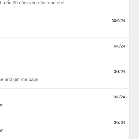
cột mốc 20 năm vào năm sau nhé
30/9/24
6/8/24
3/8/24
me and get me baby
3/8/24
ạn
3/8/24
ạn