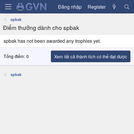
Đăng nhập
Register
spbak
Điểm thưởng dành cho spbak
spbak has not been awarded any trophies yet.
Tổng điểm: 0
Xem tất cả thành tích có thể đạt được
spbak