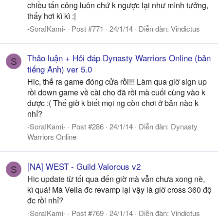
chiều tấn công luôn chứ k ngược lại như mình tưởng,
thấy hơi kì kì :|
-SoraIKami-
Post #771
24/1/14
Diễn đàn:
Vindictus
Thảo luận + Hỏi đáp Dynasty Warriors Online (bản
S
tiếng Anh) ver 5.0
Hic, thế ra game đóng cửa rồi!!! Làm qua giờ sign up
rồi down game về cài cho đã rồi mà cuối cùng vào k
được :( Thế giờ k biết mọi ng còn chơi ở bản nào k
nhỉ?
-SoraIKami-
Post #286
24/1/14
Diễn đàn:
Dynasty
Warriors Online
[NA] WEST - Guild Valorous v2
S
Hic update từ tối qua đến giờ mà vẫn chưa xong nè,
kì quá! Mà Vella đc revamp lại vậy là giờ cross 360 độ
đc rồi nhỉ?
-SoraIKami-
Post #769
24/1/14
Diễn đàn:
Vindictus