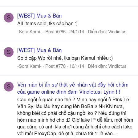
[WEST] Mua & Bán
S
All items sold, tks các bạn :)
-SoraIKami-
Post #786
24/1/14
Diễn đàn:
Vindictus
[WEST] Mua & Bán
S
Sold cặp Wp rồi nhé, tks bạn Kamui nhiều :)
-SoraIKami-
Post #778
16/1/14
Diễn đàn:
Vindictus
Vén màn bí ẩn sự thật về nhân vật đầy hỏi chấm
S
của game online đình đám Vindictus: Lynn !!!
Cậu ngồi ở quán nào thế ? Mình hay ngồi ở Pink Lê
Văn Sỹ, lâu lâu hay cũng lên BoBa 2 NKKN nữa,
không biết có phải chỗ cậu ngồi ko ? Nếu đúng thì
hôm nào mình hd cho :D Giờ fake IP dễ lắm, mới hôm
qua cũng có anh kia chơi cùng ảnh chỉ cho cách fake
với mỗi ProxyCap, dễ ợt à, chưa tới 1' là vào...