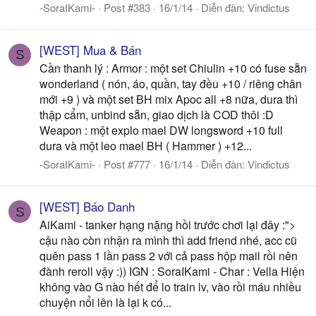
-SoraIKami-
Post #383
16/1/14
Diễn đàn:
Vindictus
[WEST] Mua & Bán
S
Cần thanh lý : Armor : một set Chiulin +10 có fuse sẵn
wonderland ( nón, áo, quần, tay đều +10 / riêng chân
mới +9 ) và một set BH mix Apoc all +8 nữa, dura thì
thập cẩm, unbind sẵn, giao dịch là COD thôi :D
Weapon : một explo mael DW longsword +10 full
dura và một leo mael BH ( Hammer ) +12...
-SoraIKami-
Post #777
16/1/14
Diễn đàn:
Vindictus
[WEST] Báo Danh
S
AiKami - tanker hạng nặng hồi trước chơi lại đây :">
cậu nào còn nhận ra mình thì add friend nhé, acc cũ
quên pass 1 lần pass 2 với cả pass hộp mail rồi nên
đành reroll vậy :)) IGN : SoraIKami - Char : Vella Hiện
không vào G nào hết để lo train lv, vào rồi máu nhiều
chuyện nổi lên là lại k có...