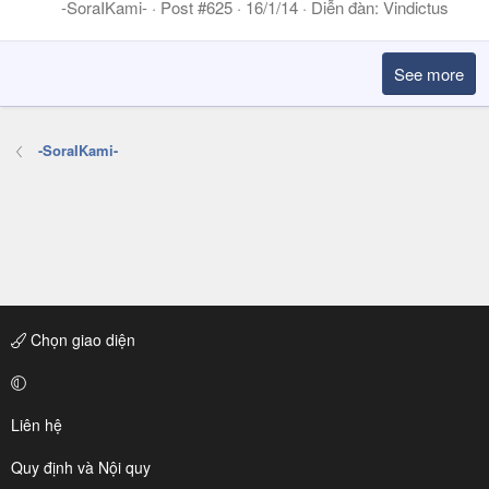
-SoraIKami-
Post #625
16/1/14
Diễn đàn:
Vindictus
See more
-SoraIKami-
Chọn giao diện
Liên hệ
Quy định và Nội quy