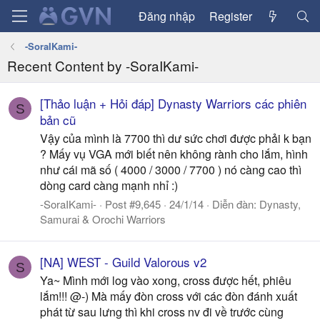
Đăng nhập
Register
-SoraIKami-
Recent Content by -SoraIKami-
[Thảo luận + Hỏi đáp] Dynasty Warriors các phiên
S
bản cũ
Vậy của mình là 7700 thì dư sức chơi được phải k bạn
? Mấy vụ VGA mới biết nên không rành cho lắm, hình
như cái mã số ( 4000 / 3000 / 7700 ) nó càng cao thì
dòng card càng mạnh nhỉ :)
-SoraIKami-
Post #9,645
24/1/14
Diễn đàn:
Dynasty,
Samurai & Orochi Warriors
[NA] WEST - Guild Valorous v2
S
Ya~ Mình mới log vào xong, cross được hết, phiêu
lắm!!! @-) Mà mấy đòn cross với các đòn đánh xuất
phát từ sau lưng thì khi cross nv đi về trước cùng