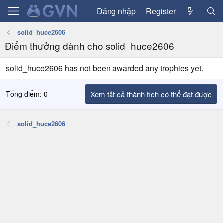
Đăng nhập
Register
solid_huce2606
Điểm thưởng dành cho solid_huce2606
solid_huce2606 has not been awarded any trophies yet.
Tổng điểm: 0
Xem tất cả thành tích có thể đạt được
solid_huce2606